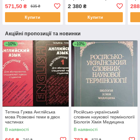
Солнцев. Ю. І. Соркін. Н.
Волкова.
571,50
2 380
288
₴
₴
635 ₴
Г. Федін
Купити
Купити
Акційні пропозиції та новинки
–10%
–10%
Тетяна Гужва Англійська
Російсько-український
мова Розмовні теми в двох
словник наукової термінології
частинах
Біологія Хімія Медицина
Вассер С.П. Дудка І.О.
В наявності
В наявності
666
783