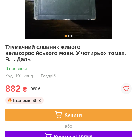
Тлумачний словник живого
великоросійського мови. У чотирьох томах.
В. І. Даль
В наявності
Код: 191 knug
Роздріб
882
₴
980 ₴
Економія
98 ₴
Купити
або
Купити з