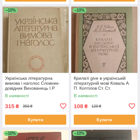
–10%
–10%
Українська літературна
Крилаті give в українській
вимова і наголос Словник-
літературній мові Коваль А.
довідник Вихованець І.Р.
П. Коптілов Ст. Ст.
Єрмоленко С. Я. Сологуб
В наявності
В наявності
Н.М. Щербатюк
315
108
₴
₴
350 ₴
120 ₴
Купити
Купити
–10%
–10%