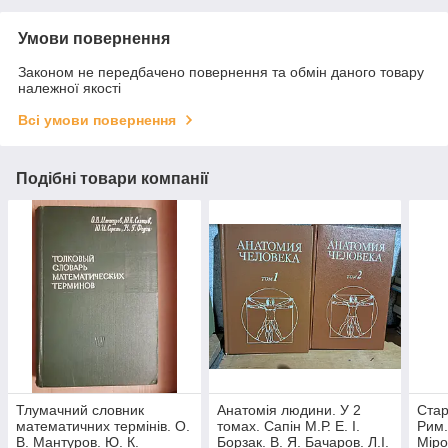
Умови повернення
Законом не передбачено повернення та обмін даного товару
належної якості
Всі умови повернення
Подібні товари компанії
Тлумачний словник
Анатомія людини. У 2
Стар
математичних термінів. О.
томах. Сапін М.Р. Е. І.
Рим.
В. Мантуров. Ю. К.
Борзак. В. Я. Бачаров. Л.І.
Міро