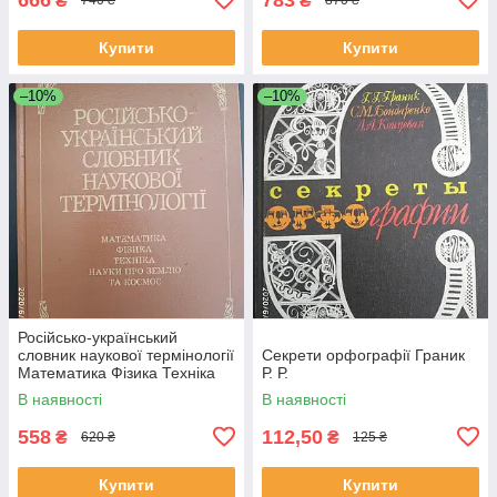
₴
₴
740 ₴
870 ₴
Купити
Купити
–10%
–10%
Російсько-український
словник наукової термінології
Секрети орфографії Граник
Математика Фізика Техніка
Р. Р.
Науки про землю та космос
В наявності
В наявності
558
112,50
₴
₴
620 ₴
125 ₴
Купити
Купити