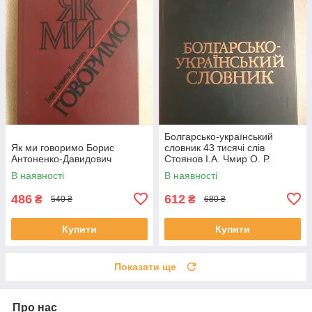
Болгарсько-український
Як ми говоримо Борис
словник 43 тисячі слів
Антоненко-Давидович
Стоянов І.А. Чмир О. Р.
В наявності
В наявності
486
612
₴
₴
540 ₴
680 ₴
Купити
Купити
Показати ще
Про нас