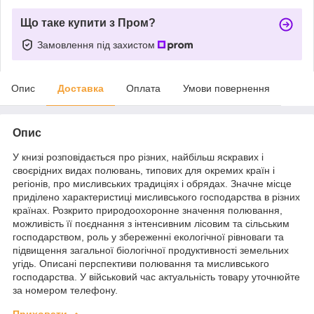
Що таке купити з Пром?
Замовлення під захистом
Опис
Доставка
Оплата
Умови повернення
Опис
У книзі розповідається про різних, найбільш яскравих і
своєрідних видах полювань, типових для окремих країн і
регіонів, про мисливських традиціях і обрядах. Значне місце
приділено характеристиці мисливського господарства в різних
країнах. Розкрито природоохоронне значення полювання,
можливість її поєднання з інтенсивним лісовим та сільським
господарством, роль у збереженні екологічної рівноваги та
підвищення загальної біологічної продуктивності земельних
угідь. Описані перспективи полювання та мисливського
господарства. У військовий час актуальність товару уточнюйте
за номером телефону.
Приховати