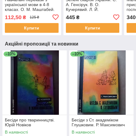
української мови в 4-8
А. Генсірук. В. О.
при
класах. О. М. Маштабей.
Кучерявий. Л. Й.
госп
З. С. Сікорська. Є. Й.
Гайдарова. В. Д.
Тетя
112,50
445
340
₴
₴
125 ₴
Лоповок. Київ 1989 рік
Бондаренко. Київ 1991 рік
В. П
Купити
Купити
Акційні пропозиції та новинки
–10%
–10%
Бесіди про тваринництві.
Бесіди з Ст. академіком
Юрій Новіков
Глушковим. Р. Максимович
В наявності
В наявності