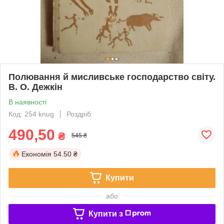
Полювання й мисливське господарство світу.
В. О. Дежкін
В наявності
Код: 254 knug
Роздріб
490,50
₴
545 ₴
Економія
54.50 ₴
Купити
або
Купити з