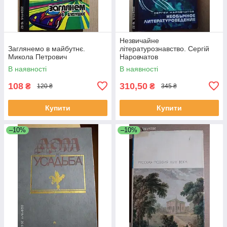
Незвичайне
Заглянемо в майбутнє.
літературознавство. Сергій
Микола Петрович
Наровчатов
В наявності
В наявності
108
310,50
₴
₴
120 ₴
345 ₴
Купити
Купити
–10%
–10%