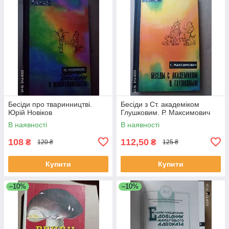
Бесіди про тваринництві.
Бесіди з Ст. академіком
Юрій Новіков
Глушковим. Р. Максимович
В наявності
В наявності
108
112,50
₴
₴
120 ₴
125 ₴
Купити
Купити
–10%
–10%