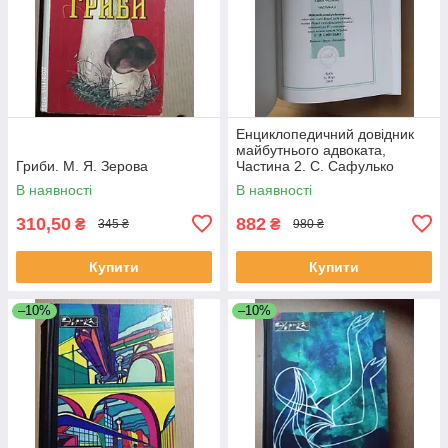
Енциклопедичний довідник
майбутнього адвоката,
Гриби. М. Я. Зерова
Частина 2. С. Сафулько
В наявності
В наявності
310,50
882
₴
₴
345 ₴
980 ₴
Купити
Купити
–10%
–10%