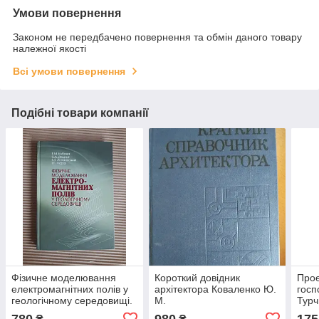
Умови повернення
Законом не передбачено повернення та обмін даного товару
належної якості
Всі умови повернення
Подібні товари компанії
Фізичне моделювання
Короткий довідник
Прое
електромагнітних полів у
архітектора Коваленко Ю.
госп
геологічному середовищі.
М.
Турч
В. М. Кобзова. С. А.
780
980
175