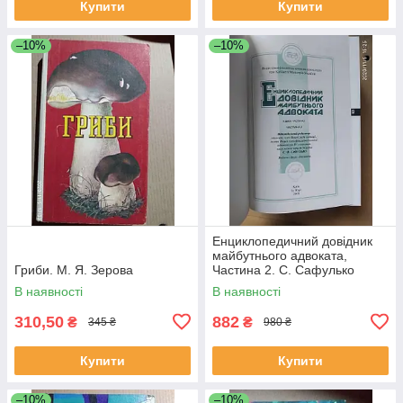
Купити
Купити
–10%
–10%
Енциклопедичний довідник
майбутнього адвоката,
Гриби. М. Я. Зерова
Частина 2. С. Сафулько
В наявності
В наявності
310,50
882
₴
₴
345 ₴
980 ₴
Купити
Купити
–10%
–10%