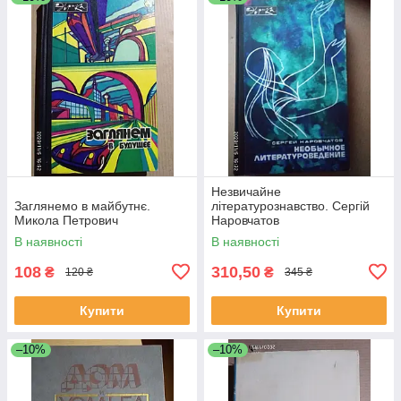
Незвичайне
Заглянемо в майбутнє.
літературознавство. Сергій
Микола Петрович
Наровчатов
В наявності
В наявності
108
310,50
₴
₴
120 ₴
345 ₴
Купити
Купити
–10%
–10%