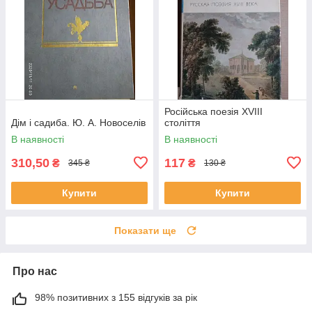
Російська поезія XVIII
Дім і садиба. Ю. А. Новоселів
століття
В наявності
В наявності
310,50
117
₴
₴
345 ₴
130 ₴
Купити
Купити
Показати ще
Про нас
98% позитивних з 155 відгуків за рік