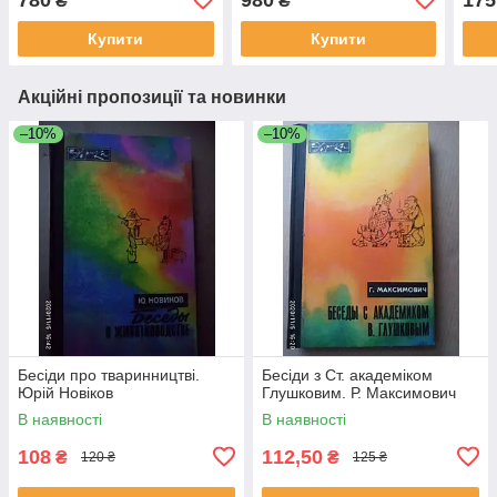
₴
₴
Дещиця та ін. Київ 2008
рік
Купити
Купити
Акційні пропозиції та новинки
–10%
–10%
Бесіди про тваринництві.
Бесіди з Ст. академіком
Юрій Новіков
Глушковим. Р. Максимович
В наявності
В наявності
108
112,50
₴
₴
120 ₴
125 ₴