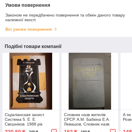
Умови повернення
Законом не передбачено повернення та обмін даного товару
належної якості
Всі умови повернення
Подібні товари компанії
Сіціаліанская захист.
Словник назв жителів
А як
Система 5. Е. Е.
СРСР. А.М. Бабкіна Е.А.
Розе
Свєшніков. 1988 рік
Левашов, Словник назв
жителів СРСР. А.М.
220,50
162
148
₴
₴
245 ₴
180 ₴