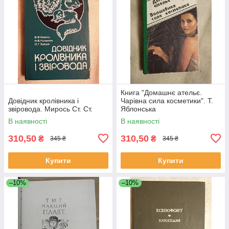
Книга "Домашнє ательє.
Довідник кролівника і
Чарівна сила косметики". Т.
звіровода. Мирось Ст. Ст.
Яблонська
В наявності
В наявності
310,50
310,50
₴
₴
345 ₴
345 ₴
Купити
Купити
–10%
–10%