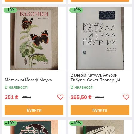
–10%
–10%
Валерій Катулл. Альбий
Метелики Йозеф Моуха
Тибулл. Секст Проперцій
В наявності
В наявності
351
265,50
₴
₴
390 ₴
295 ₴
Купити
Купити
–10%
–10%