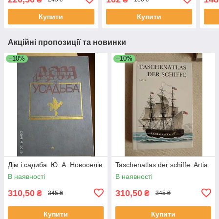
Бабкіна Е.А. Левашов
Купити
Купити
Акційні пропозиції та новинки
–10%
–10%
Дім і садиба. Ю. А. Новоселів
Taschenatlas der schiffe. Artia
В наявності
В наявності
310,50
310,50
₴
₴
345 ₴
345 ₴
Купити
Купити