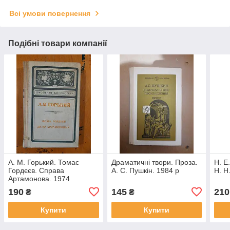
Всі умови повернення
Подібні товари компанії
А. М. Горький. Томас
Драматичні твори. Проза.
Н. Е
Гордєєв. Справа
А. С. Пушкін. 1984 р
Н. Н
Артамонова. 1974
190
145
210
₴
₴
Купити
Купити