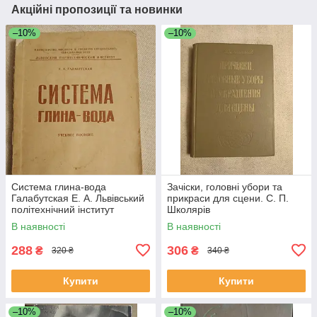
Акційні пропозиції та новинки
–10%
–10%
Система глина-вода
Зачіски, головні убори та
Галабутская Е. А. Львівський
прикраси для сцени. С. П.
політехнічний інститут
Школярів
В наявності
В наявності
288
306
₴
₴
320 ₴
340 ₴
Купити
Купити
–10%
–10%