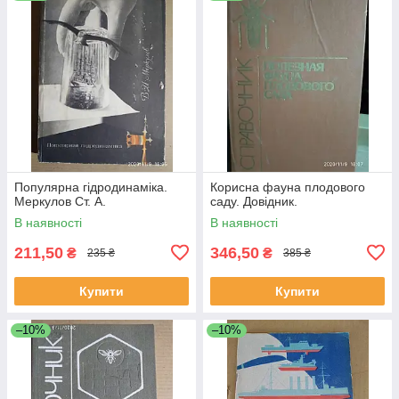
Популярна гідродинаміка.
Корисна фауна плодового
Меркулов Ст. А.
саду. Довідник.
В наявності
В наявності
211,50
346,50
₴
₴
235 ₴
385 ₴
Купити
Купити
–10%
–10%