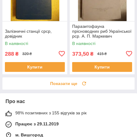
Паразитофауна
Залізничні станції срср,
прісноводних риб Української
довідник
рср. А. П. Маркевич
В наявності
В наявності
288
373,50
₴
₴
320 ₴
415 ₴
Купити
Купити
Показати ще
Про нас
98% позитивних з 155 відгуків за рік
Працює з 29.11.2019
м. Вишгород