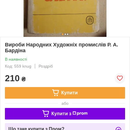
Вироби Народних Художніх промислів Р. А.
Бардіна
В наявності
Код: 559 knug
Роздріб
210
₴
Купити
або
Купити з
Що таке купити з Пром?