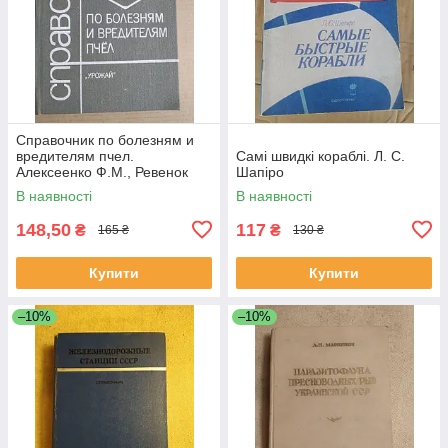
Справочник по болезням и
вредителям пчел.
Самі швидкі кораблі. Л. С.
Алексеенко Ф.М., Ревенок
Шапіро
В.А., Чепурко М.А.
В наявності
В наявності
148,50
117
₴
₴
165 ₴
130 ₴
Купити
Купити
–10%
–10%