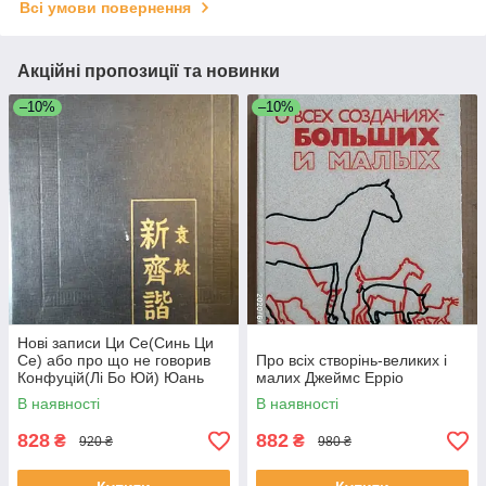
Всі умови повернення
Акційні пропозиції та новинки
–10%
–10%
Нові записи Ци Се(Синь Ци
Се) або про що не говорив
Про всіх створінь-великих і
Конфуцій(Лі Бо Юй) Юань
малих Джеймс Ерріо
Мей
В наявності
В наявності
828
882
₴
₴
920 ₴
980 ₴