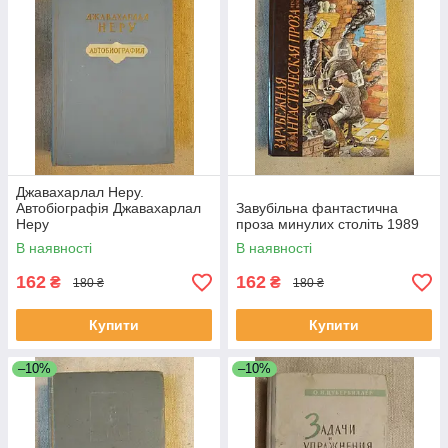
Джавахарлал Неру.
Автобіографія Джавахарлал
Завубільна фантастична
Неру
проза минулих століть 1989
В наявності
В наявності
162
162
₴
₴
180 ₴
180 ₴
Купити
Купити
–10%
–10%