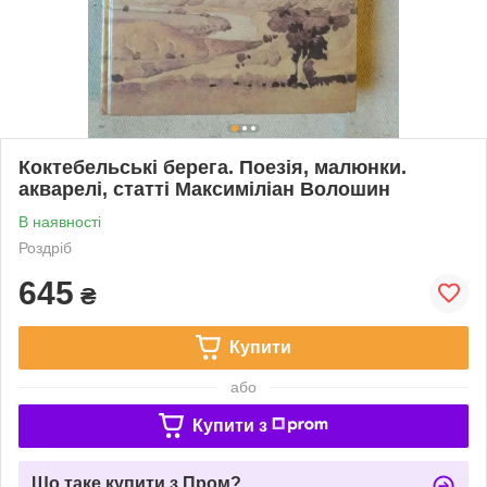
Коктебельські берега. Поезія, малюнки.
акварелі, статті Максиміліан Волошин
В наявності
Роздріб
645
₴
Купити
або
Купити з
Що таке купити з Пром?