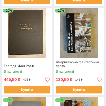
Купити
Купити
–10%
–10%
Американська фантастична
Трагедії. Жан Расін
проза.
В наявності
В наявності
445,50
130,50
₴
₴
495 ₴
145 ₴
Купити
Купити
–10%
–10%