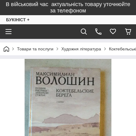
В військовий час актуальність товару уточнюйте
за телефоном
БУКІНІСТ +
Товари та послуги
Художня література
Коктебельськ