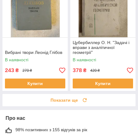
Цубербиллер О. Н. "Задачі і
вправи з аналітичної
Вибрані твори Леонід Глібов
геометрії"
В наявності
В наявності
243
378
₴
₴
270 ₴
420 ₴
Купити
Купити
Показати ще
Про нас
98% позитивних з 155 відгуків за рік