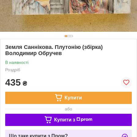
Земля Саннікова. Плутонію (збірка)
Володимир Обручев
В наявності
Роздріб
435
₴
Купити
або
Купити з
Що таке купити з Пром?