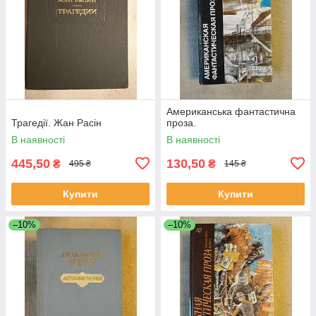
Американська фантастична
Трагедії. Жан Расін
проза.
В наявності
В наявності
445,50
130,50
₴
₴
495 ₴
145 ₴
Купити
Купити
–10%
–10%