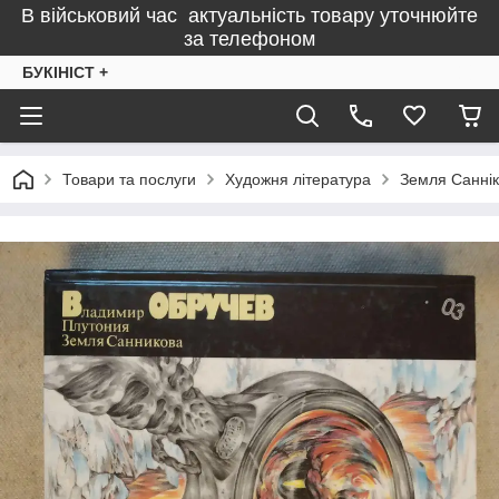
В військовий час актуальність товару уточнюйте
за телефоном
БУКІНІСТ +
Товари та послуги
Художня література
Земля Саннік