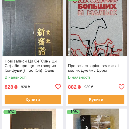
Нові записи Ци Се(Синь Ци
Се) або про що не говорив
Про всіх створінь-великих і
Конфуцій(Лі Бо Юй) Юань
малих Джеймс Ерріо
Мей
В наявності
В наявності
828
882
₴
₴
920 ₴
980 ₴
Купити
Купити
–10%
–10%