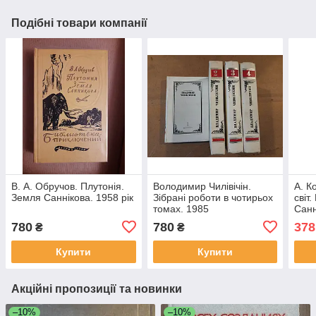
Подібні товари компанії
В. А. Обручов. Плутонія.
Володимир Чилівічін.
А. К
Земля Саннікова. 1958 рік
Зібрані роботи в чотирьох
світ
томах. 1985
Сан
780
780
378
₴
₴
Купити
Купити
Акційні пропозиції та новинки
–10%
–10%