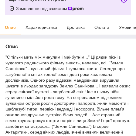
Замовлення під захистом
Опис
Характеристики
Доставка
Оплата
Умови п
Опис
"Є тільки мить між минулим і майбутнім..." Ці рядки пісні з
чудового радянського фільму знають, напевно, всі. "Земля
Саннікова" - культовий фільм. І культова книга. Легенда про
загубленої в снігах теплої землі довгі роки хвилювала
дослідників. Одного разу відважні мандрівники вирушили
шукати в льодах загадкову Землю Саннікова... І виявили оазис
серед снігової пустелі - загублений світ. Час в ньому ніби
зупинився мільйон років тому. На согреваемом підземним
вулканом острові росли доісторичні папороті, жили мамонти і
шаблезубі тигри, первісні ведмеді і носороги. Вільне плем'я
онкилонов дружньо зустріло білих людей... Але страшний
землетрус загрожує стерти острів з лиця Землі! Герої прагнуть
запобігти катастрофі... ("Земля Саннікова") В серце
Антарктики, серед вічних льодів, вчені виявили величезний