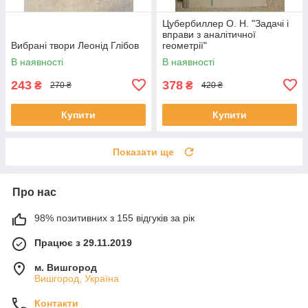
Цубербиллер О. Н. "Задачі і
вправи з аналітичної
Вибрані твори Леонід Глібов
геометрії"
В наявності
В наявності
243
378
₴
₴
270 ₴
420 ₴
Купити
Купити
Показати ще
Про нас
98% позитивних з 155 відгуків за рік
Працює з 29.11.2019
м. Вишгород
Вишгород, Україна
Контакти