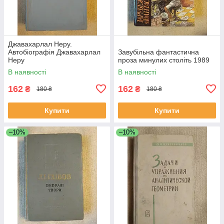
Джавахарлал Неру.
Автобіографія Джавахарлал
Завубільна фантастична
Неру
проза минулих століть 1989
В наявності
В наявності
162
162
₴
₴
180 ₴
180 ₴
Купити
Купити
–10%
–10%