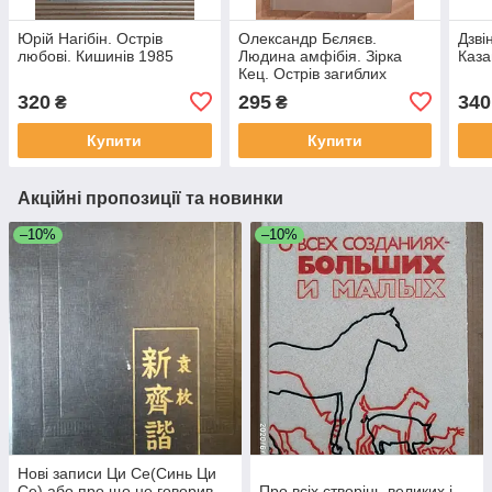
Юрій Нагібін. Острів
Олександр Бєляєв.
Дзві
любові. Кишинів 1985
Людина амфібія. Зірка
Каза
Кец. Острів загиблих
кораблів. Продавець
320
295
340
₴
₴
повітря. 1986 рік
Купити
Купити
Акційні пропозиції та новинки
–10%
–10%
Нові записи Ци Се(Синь Ци
Се) або про що не говорив
Про всіх створінь-великих і