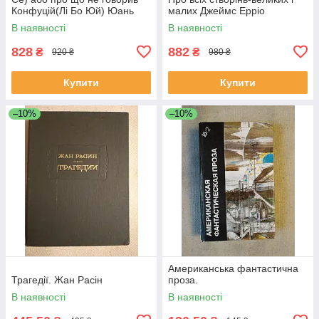
Конфуцій(Лі Бо Юй) Юань
малих Джеймс Ерріо
Мей
В наявності
В наявності
828
882
₴
₴
920 ₴
980 ₴
Купити
Купити
–10%
–10%
Американська фантастична
Трагедії. Жан Расін
проза.
В наявності
В наявності