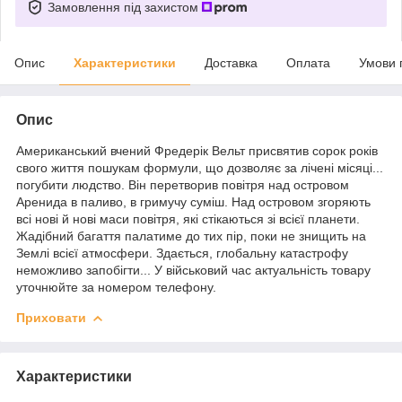
Замовлення під захистом
Опис
Характеристики
Доставка
Оплата
Умови 
Опис
Американський вчений Фредерік Вельт присвятив сорок років
свого життя пошукам формули, що дозволяє за лічені місяці...
погубити людство. Він перетворив повітря над островом
Аренида в паливо, в гримучу суміш. Над островом згоряють
всі нові й нові маси повітря, які стікаються зі всієї планети.
Жадібний багаття палатиме до тих пір, поки не знищить на
Землі всієї атмосфери. Здається, глобальну катастрофу
неможливо запобігти... У військовий час актуальність товару
уточнюйте за номером телефону.
Приховати
Характеристики