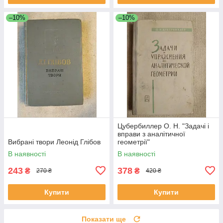
–10%
–10%
Цубербиллер О. Н. "Задачі і
вправи з аналітичної
Вибрані твори Леонід Глібов
геометрії"
В наявності
В наявності
243
378
₴
₴
270 ₴
420 ₴
Купити
Купити
Показати ще