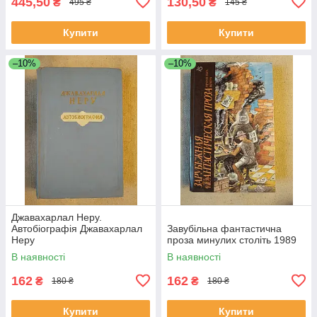
445,50
130,50
₴
₴
495 ₴
145 ₴
Купити
Купити
–10%
–10%
Джавахарлал Неру.
Автобіографія Джавахарлал
Завубільна фантастична
Неру
проза минулих століть 1989
В наявності
В наявності
162
162
₴
₴
180 ₴
180 ₴
Купити
Купити