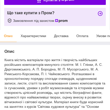
Що таке купити з Пром?
Замовлення під захистом
Опис
Характеристики
Доставка
Оплата
Умови п
Опис
Книга містить матеріали про життя і творчість найбільших
російських композиторів минулого століття: М. І. Глінки, А. С.
Даргомижського, А. П. Бородіна, М. П. Мусоргського, М. А.
Римського-Корсакова, П. І. Чайковського. Розташовані в
хронологічному порядку спогади очевидців, щоденникові
записи, листи, статті та висловлювання самих композиторів та
їх сучасників, уривки з робіт музикознавців та істориків музики
створюють цілісний розповідь, що містить біографічні факти,
відомості про найважливіші творах, оцінку внеску в розвиток
вітчизняної і світової культури. Матеріал книги буде корисний
на заняттях з курсів 'Світова художня культура" та "Основи