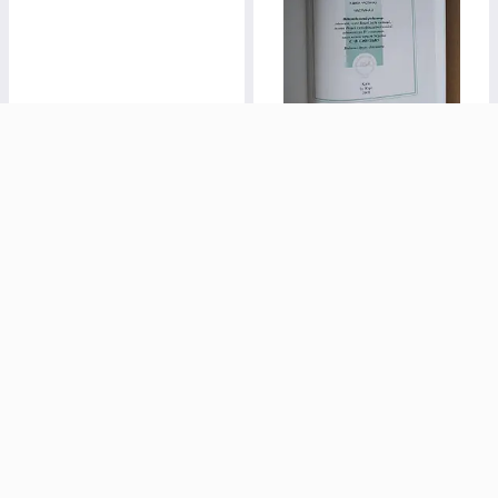
Енциклопедичний довідник
майбутнього адвоката,
Гриби. М. Я. Зерова
Частина 2. С. Сафулько
В наявності
В наявності
310,50
882
₴
₴
345 ₴
980 ₴
Купити
Купити
–10%
–10%