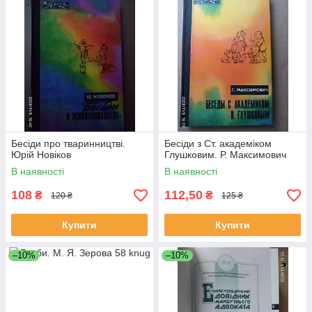
Бесіди про тваринництві.
Бесіди з Ст. академіком
Юрій Новіков
Глушковим. Р. Максимович
В наявності
В наявності
108
112,50
₴
₴
120 ₴
125 ₴
Купити
Купити
–10%
–10%