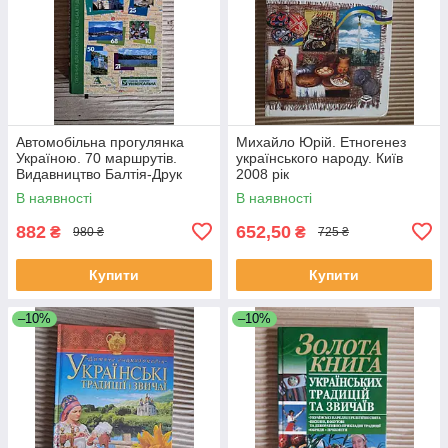
Автомобільна прогулянка
Михайло Юрій. Етногенез
Україною. 70 маршрутів.
українського народу. Київ
Видавництво Балтія-Друк
2008 рік
В наявності
В наявності
882
652,50
₴
₴
980 ₴
725 ₴
Купити
Купити
–10%
–10%