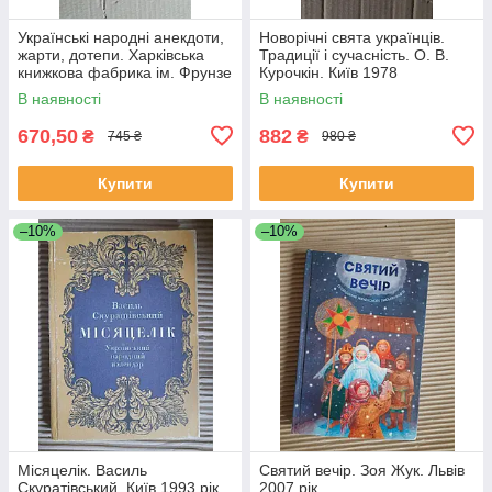
Українські народні анекдоти,
Новорічні свята українців.
жарти, дотепи. Харківська
Традиції і сучасність. О. В.
книжкова фабрика ім. Фрунзе
Курочкін. Київ 1978
В наявності
В наявності
670,50
882
₴
₴
745 ₴
980 ₴
Купити
Купити
–10%
–10%
Місяцелік. Василь
Святий вечір. Зоя Жук. Львів
Скуратівський. Київ 1993 рік
2007 рік