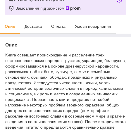
Замовлення під захистом
Опис
Доставка
Оплата
Умови повернення
Опис
Книга освещает происхождение и расселение трех
восточнославянских народов - русских, украинцев, белорусов,
сформировавшихся на основе древнерусской народности,
рассказывает об их быте, культуре, семье и семейных
отношениях, обычаях, обрядах, праздниках и ритуальных
празднествах. Исследуется численность, языки, черты
этнической истории восточных славян в период капитализма
и социализма, их роль и место в современных этнических
процессах в . Первая часть книги представляет собой
изложение некоторых проблем вводного характера, общих
для трех восточнославянских народов (демография и
расселение восточных славян в современном мире и краткие
сведения о восточнославянских языках). После исторического
введения читателю предлагаются сравнительно краткие