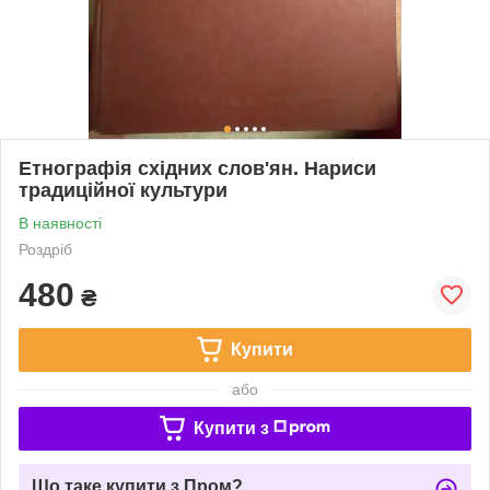
Етнографія східних слов'ян. Нариси
традиційної культури
В наявності
Роздріб
480
₴
Купити
або
Купити з
Що таке купити з Пром?