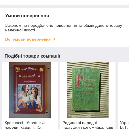
Умови повернення
Законом не передбачено повернення та обмін даного товару
належної якості
Всі умови повернення
Подібні товари компанії
Красносвіт. Українські
Радянські народні
Укра
народні казки. Г. Ю.
частушки і коломийки. Київ
В. Г