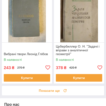
Цубербиллер О. Н. "Задачі і
вправи з аналітичної
Вибрані твори Леонід Глібов
геометрії"
В наявності
В наявності
243
378
₴
₴
270 ₴
420 ₴
Купити
Купити
Показати ще
Про нас