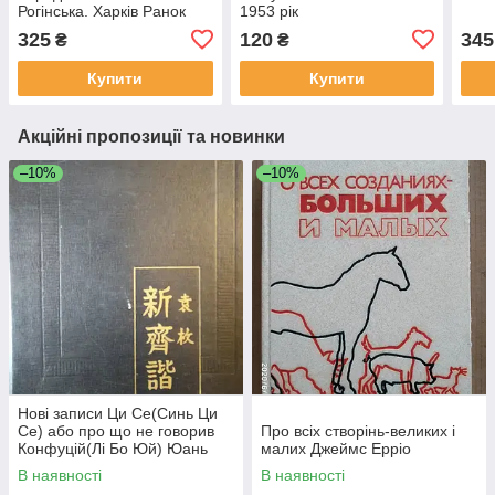
Рогінська. Харків Ранок
1953 рік
2008 рік
325
120
345
₴
₴
Купити
Купити
Акційні пропозиції та новинки
–10%
–10%
Нові записи Ци Се(Синь Ци
Се) або про що не говорив
Про всіх створінь-великих і
Конфуцій(Лі Бо Юй) Юань
малих Джеймс Ерріо
Мей
В наявності
В наявності