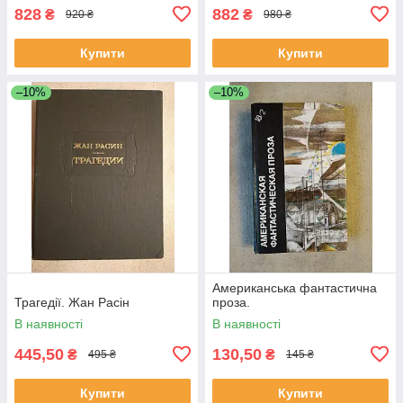
828
882
₴
₴
920 ₴
980 ₴
Купити
Купити
–10%
–10%
Американська фантастична
Трагедії. Жан Расін
проза.
В наявності
В наявності
445,50
130,50
₴
₴
495 ₴
145 ₴
Купити
Купити