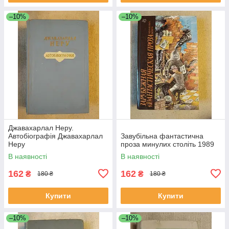
–10%
–10%
Джавахарлал Неру.
Автобіографія Джавахарлал
Завубільна фантастична
Неру
проза минулих століть 1989
В наявності
В наявності
162
162
₴
₴
180 ₴
180 ₴
Купити
Купити
–10%
–10%