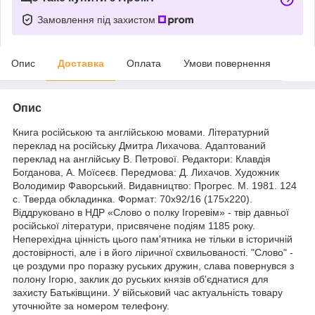
Замовлення під захистом
Опис
Доставка
Оплата
Умови повернення
Опис
Книга російською та англійською мовами. Літературний
переклад на російську Дмитра Лихачова. Адаптований
переклад на англійську В. Петрової. Редактори: Клавдія
Богданова, А. Моїсеєв. Передмова: Д. Лихачов. Художник
Володимир Фаворський. Видавництво: Прогрес. М. 1981. 124
с. Тверда обкладинка. Формат: 70x92/16 (175х220).
Віддруковано в НДР «Слово о полку Ігоревім» - твір давньої
російської літератури, присвячене подіям 1185 року.
Неперехідна цінність цього пам'ятника не тільки в історичній
достовірності, але і в його ліричної схвильованості. "Слово" -
це роздуми про поразку руських дружин, слава повернувся з
полону Ігорю, заклик до руських князів об'єднатися для
захисту Батьківщини. У військовий час актуальність товару
уточнюйте за номером телефону.