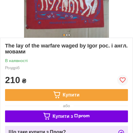
The lay of the warfare waged by Igor рос. і англ.
мовами
В наявності
Роздріб
210
₴
Купити
або
Купити з
Що таке купити з Пром?