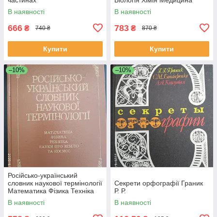
Вассер С.П. Дудка І.О.
В наявності
В наявності
666
783
₴
₴
740 ₴
870 ₴
Купити
Купити
–10%
–10%
Російсько-український
словник наукової термінології
Секрети орфографії Граник
Математика Фізика Техніка
Р. Р.
Науки про землю та космос
В наявності
В наявності