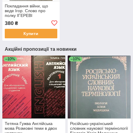
Покладання війни, що
веде Ігор. Слово про
полку ІГЕРЕВІ
380
₴
Купити
Акційні пропозиції та новинки
–10%
–10%
Тетяна Гужва Англійська
Російсько-український
мова Розмовні теми в двох
словник наукової термінології
частинах
Біологія Хімія Медицина