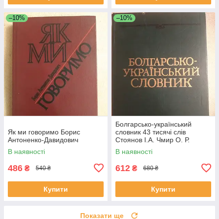
–10%
–10%
Болгарсько-український
Як ми говоримо Борис
словник 43 тисячі слів
Антоненко-Давидович
Стоянов І.А. Чмир О. Р.
В наявності
В наявності
486
612
₴
₴
540 ₴
680 ₴
Купити
Купити
Показати ще