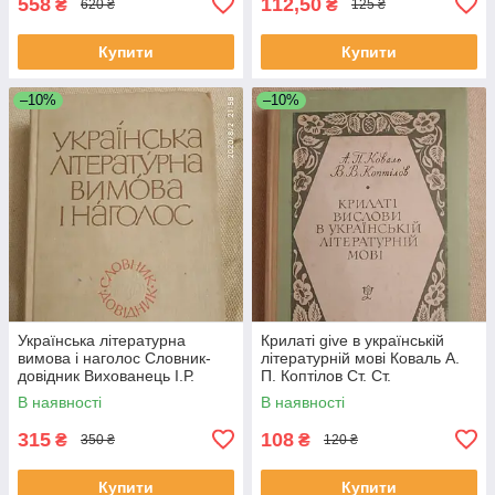
558
112,50
₴
₴
620 ₴
125 ₴
Купити
Купити
–10%
–10%
Українська літературна
Крилаті give в українській
вимова і наголос Словник-
літературній мові Коваль А.
довідник Вихованець І.Р.
П. Коптілов Ст. Ст.
Єрмоленко С. Я. Сологуб
В наявності
В наявності
Н.М. Щербатюк
315
108
₴
₴
350 ₴
120 ₴
Купити
Купити