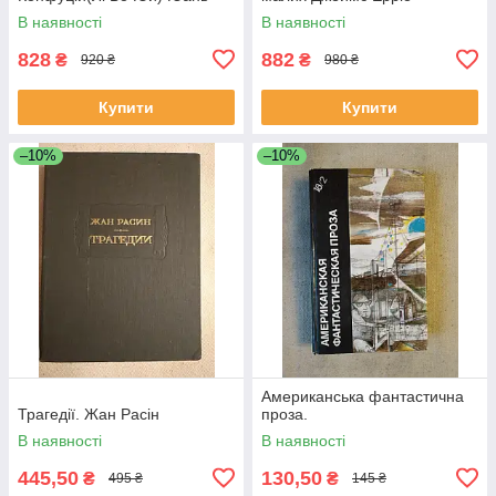
Мей
В наявності
В наявності
828
882
₴
₴
920 ₴
980 ₴
Купити
Купити
–10%
–10%
Американська фантастична
Трагедії. Жан Расін
проза.
В наявності
В наявності
445,50
130,50
₴
₴
495 ₴
145 ₴