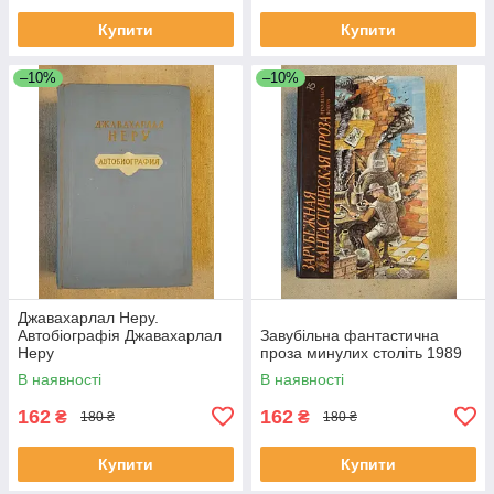
Купити
Купити
–10%
–10%
Джавахарлал Неру.
Автобіографія Джавахарлал
Завубільна фантастична
Неру
проза минулих століть 1989
В наявності
В наявності
162
162
₴
₴
180 ₴
180 ₴
Купити
Купити