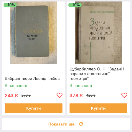
–10%
–10%
Цубербиллер О. Н. "Задачі і
вправи з аналітичної
Вибрані твори Леонід Глібов
геометрії"
В наявності
В наявності
243
378
₴
₴
270 ₴
420 ₴
Купити
Купити
Показати ще