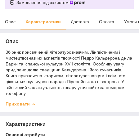
Замовлення під захистом
Опис
Характеристики
Доставка
Оплата
Умови 
Опис
Збірник присвячений літературознавчим, Лінгвістичним і
мистецтвознавчих аспектів творчості Педро Кальдерона де ла
Барки та іспанської культури XVII століття. Особливу увагу
приділено долю спадщини Кальдерона і його сучасників.
Книга призначена історикам, літературознавцям і всім, хто
цікавиться культурою народів Піренейського півострова. У
військовий час актуальність товару уточнюйте за номером
телефону.
Приховати
Характеристики
Основні атрибути