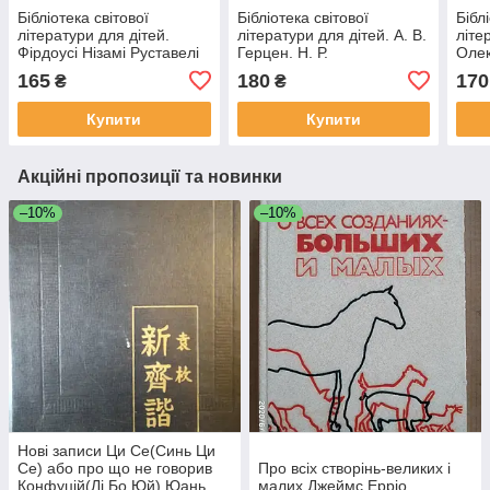
Бібліотека світової
Бібліотека світової
Бібл
літератури для дітей.
літератури для дітей. А. В.
літе
Фірдоусі Нізамі Руставелі
Герцен. Н. Р.
Оле
Ш.. А. Навої
Чернишевський
Леон
165
180
170
₴
₴
Купити
Купити
Акційні пропозиції та новинки
–10%
–10%
Нові записи Ци Се(Синь Ци
Се) або про що не говорив
Про всіх створінь-великих і
Конфуцій(Лі Бо Юй) Юань
малих Джеймс Ерріо