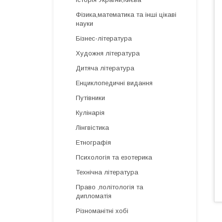
Фізика,математика та інші цікаві
науки
Бізнес-література
Художня література
Дитяча література
Енциклопедичні видання
Путівники
Кулінарія
Лінгвістика
Етнографія
Психологія та езотерика
Технічна література
Право ,політологія та
дипломатія
Різноманітні хобі