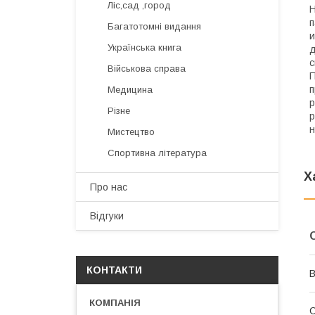
Ліс,сад ,город
Н
п
Багатотомні видання
и
Українська книга
д
с
Військова справа
П
п
Медицина
р
Різне
р
н
Мистецтво
Спортивна література
Х
Про нас
Відгуки
КОНТАКТИ
В