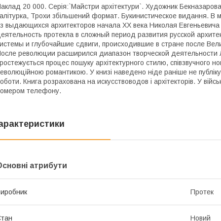
аклад 20 000. Серія:`Майстри архітектури`. Художник Бекназарова 
алітурка, Трохи збільшений формат. Букинистическое видання. В
з выдающихся архитекторов начала XX века Николая Евгеньевича 
еятельность протекла в сложный период развития русской архите
истемы и глубочайшие сдвиги, происходившие в стране после Вел
осле революции расширился диапазон творческой деятельности Ла
ростежується процес пошуку архітектурного стилю, співзвучного нов
еволюційною романтикою. У книзі наведено ніде раніше не публікув
оботи. Книга розрахована на искусствоводов і архітекторів. У війс
омером телефону.
арактеристики
Основні атрибути
иробник
Протек
Стан
Новий