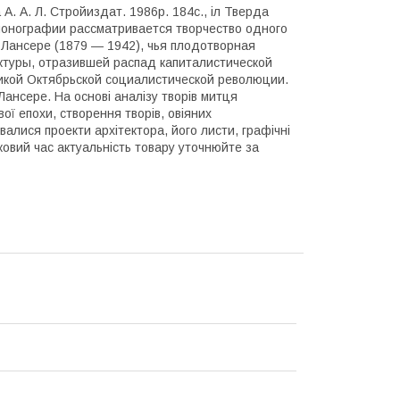
А. А. Л. Стройиздат. 1986р. 184с., іл Тверда
 монографии рассматривается творчество одного
Лансере (1879 ― 1942), чья плодотворная
ктуры, отразившей распад капиталистической
икой Октябрьской социалистической революции.
нсере. На основі аналізу творів митця
ої епохи, створення творів, овіяних
алися проекти архітектора, його листи, графічні
ьковий час актуальність товару уточнюйте за