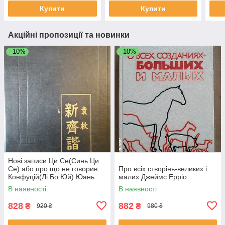
Купити
Купити
Акційні пропозиції та новинки
–10%
–10%
Нові записи Ци Се(Синь Ци
Се) або про що не говорив
Про всіх створінь-великих і
Конфуцій(Лі Бо Юй) Юань
малих Джеймс Ерріо
Мей
В наявності
В наявності
828
882
₴
₴
920 ₴
980 ₴