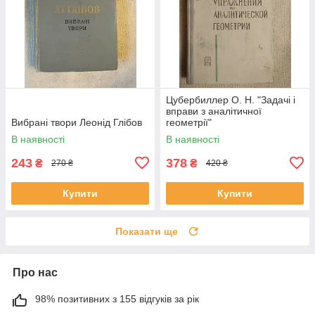
Цубербиллер О. Н. "Задачі і
вправи з аналітичної
Вибрані твори Леонід Глібов
геометрії"
В наявності
В наявності
243
378
₴
₴
270 ₴
420 ₴
Купити
Купити
Показати ще
Про нас
98% позитивних з 155 відгуків за рік