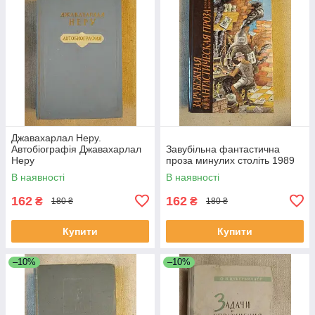
Джавахарлал Неру.
Автобіографія Джавахарлал
Завубільна фантастична
Неру
проза минулих століть 1989
В наявності
В наявності
162
162
₴
₴
180 ₴
180 ₴
Купити
Купити
–10%
–10%