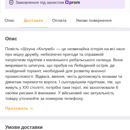
Замовлення під захистом
Опис
Доставка
Оплата
Умови повернення
Опис
Повість «Шхуна «Колумб» — це незвичайна історія на всі часи
про міцну дружбу, небезпечні пригоди та справжній
патріотизм підлітків з маленького рибальського селища. Вони
викривають шпигуна, що прибув на Лебединий острів, де
знайдений торіаніт, необхідний для розвитку воєнної
промисловості. Відвага, вміння, честь допоможуть юнакам та
дівчатам перемогти ворога. І сьогоднішнім підліткам, тім, що
живуть у ХХІ столітті, потрібні таки герої, які захоплювали б
своїми рисами й вчинками. У військовий час актуальність
товару уточнюйте за номером телефону.
Приховати
Умови доставки