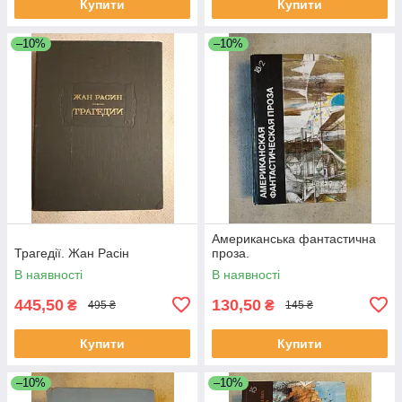
Купити
Купити
–10%
–10%
Американська фантастична
Трагедії. Жан Расін
проза.
В наявності
В наявності
445,50
130,50
₴
₴
495 ₴
145 ₴
Купити
Купити
–10%
–10%