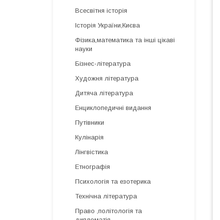
Всесвітня історія
Історія України,Києва
Фізика,математика та інші цікаві
науки
Бізнес-література
Художня література
Дитяча література
Енциклопедичні видання
Путівники
Кулінарія
Лінгвістика
Етнографія
Психологія та езотерика
Технічна література
Право ,політологія та
дипломатія