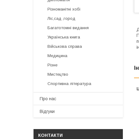
Різноманітні хобі
Ліс,сад ,город
Багатотомні видання
Д
П
Українська книга
п
Військова справа
і
Медицина
Різне
І
Мистецтво
Спортивна література
Ц
Про нас
Відгуки
КОНТАКТИ