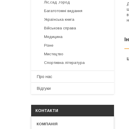
Ліс,сад ,город
Д
ш
Багатотомні видання
в
Українська книга
н
Військова справа
Медицина
І
Різне
Мистецтво
Ц
Спортивна література
Про нас
Відгуки
КОНТАКТИ