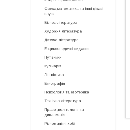
Фізика,математика та інші цікаві
науки
Бізнес-література
Художня література
Дитяча література
Енциклопедичні видання
Путівники
Кулінарія
Лінгвістика
Етнографія
Психологія та езотерика
Технічна література
Право ,політологія та
дипломатія
Різноманітні хобі