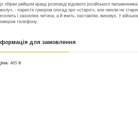
о збірки увійшли кращі розповіді відомого російського письменника
колу», - іскристе гумором спогад про «старої», але ніколи не старе
еселить і захоплює читача, а й вчить, наставляє, виховує. У військ
омером телефону.
нформація для замовлення
іна:
465 ₴