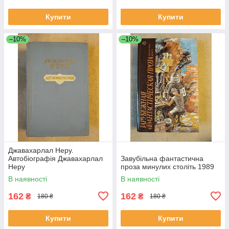
Купити
Купити
–10%
–10%
Джавахарлал Неру.
Автобіографія Джавахарлал
Завубільна фантастична
Неру
проза минулих століть 1989
В наявності
В наявності
162
162
₴
₴
180 ₴
180 ₴
Купити
Купити