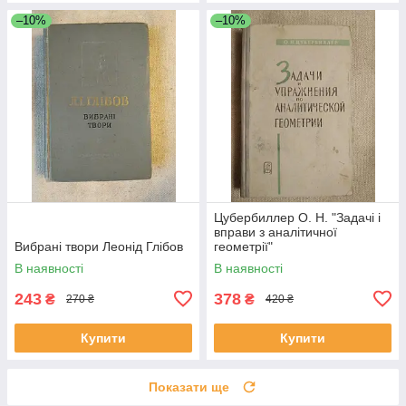
–10%
–10%
Цубербиллер О. Н. "Задачі і
вправи з аналітичної
Вибрані твори Леонід Глібов
геометрії"
В наявності
В наявності
243
378
₴
₴
270 ₴
420 ₴
Купити
Купити
Показати ще