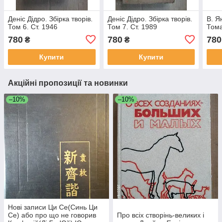
Деніс Дідро. Збірка творів.
Деніс Дідро. Збірка творів.
В. Я
Том 6. Ст. 1946
Том 7. Ст. 1989
Том
780
780
780
₴
₴
Купити
Купити
Акційні пропозиції та новинки
–10%
–10%
Нові записи Ци Се(Синь Ци
Се) або про що не говорив
Про всіх створінь-великих і