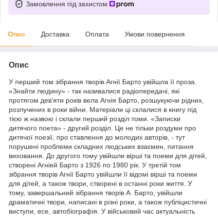
Замовлення під захистом
Опис
Доставка
Оплата
Умови повернення
Опис
У перший том зібрання творів Агнії Барто увійшла її проза.
«Знайти людину» - так називалися радіопередачі, які
протягом дев'яти років вела Агнія Барто, розшукуючи рідних,
розлучених в роки війни. Матеріали ці склалися в книгу під
тією ж назвою і склали перший розділ томи. «Записки
дитячого поета» - другий розділ. Це не тільки роздуми про
дитячої поезії, про ставлення до молодих авторів, - тут
порушені проблеми складних людських взаємин, питання
виховання. До другого тому увійшли вірші та поеми для дітей,
створені Агніей Барто з 1926 по 1980 рік. У третій том
зібрання творів Агнії Барто увійшли її відомі вірші та поеми
для дітей, а також твори, створені в останні роки життя. У
тому, завершальний зібрання творів А. Барто, увійшли
драматичні твори, написані в різні роки, а також публіцистичні
виступи, есе, автобіографія. У військовий час актуальність