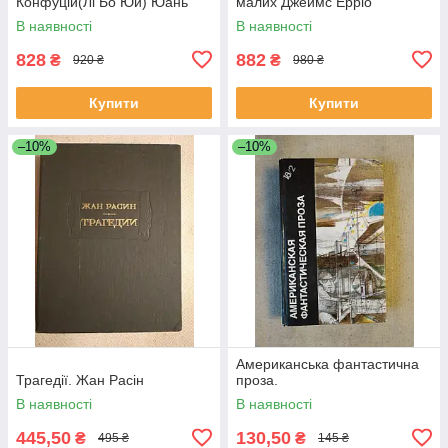
Конфуцій(Лі Бо Юй) Юань
малих Джеймс Ерріо
Мей
В наявності
В наявності
828
882
₴
₴
920 ₴
980 ₴
Купити
Купити
–10%
–10%
Американська фантастична
Трагедії. Жан Расін
проза.
В наявності
В наявності
445,50
130,50
₴
₴
495 ₴
145 ₴