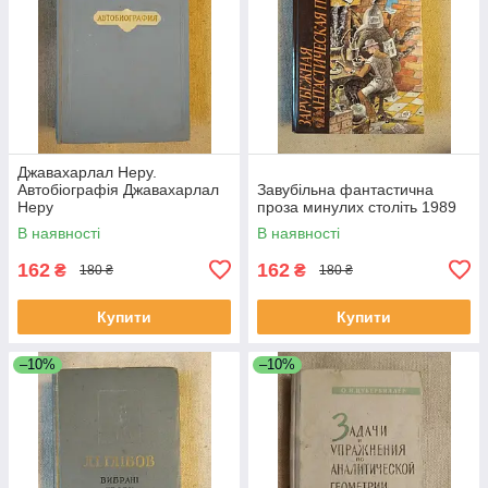
Джавахарлал Неру.
Автобіографія Джавахарлал
Завубільна фантастична
Неру
проза минулих століть 1989
В наявності
В наявності
162
162
₴
₴
180 ₴
180 ₴
Купити
Купити
–10%
–10%