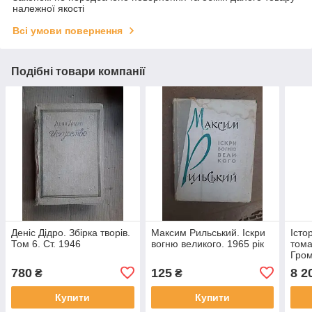
належної якості
Всі умови повернення
Подібні товари компанії
Деніс Дідро. Збірка творів.
Максим Рильський. Іскри
Істо
Том 6. Ст. 1946
вогню великого. 1965 рік
тома
Гром
780
125
8 2
₴
₴
Купити
Купити