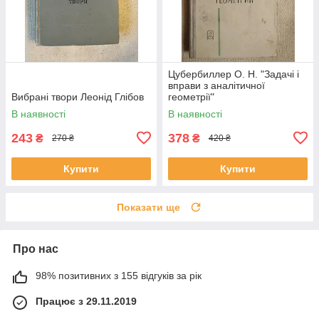
Цубербиллер О. Н. "Задачі і
вправи з аналітичної
Вибрані твори Леонід Глібов
геометрії"
В наявності
В наявності
243
378
₴
₴
270 ₴
420 ₴
Купити
Купити
Показати ще
Про нас
98% позитивних з 155 відгуків за рік
Працює з 29.11.2019