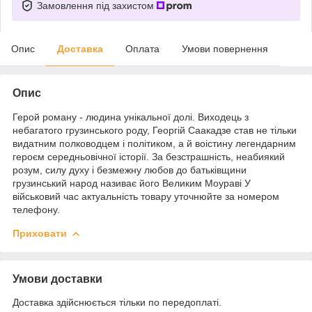
Замовлення під захистом
Опис
Доставка
Оплата
Умови повернення
Опис
Герой роману - людина унікальної долі. Виходець з
небагатого грузинського роду, Георгій Саакадзе став не тільки
видатним полководцем і політиком, а й воістину легендарним
героєм середньовічної історії. За безстрашність, неабиякий
розум, силу духу і безмежну любов до батьківщини
грузинський народ називає його Великим Моураві У
військовий час актуальність товару уточнюйте за номером
телефону.
Приховати
Умови доставки
Доставка здійснюється тільки по передоплаті.