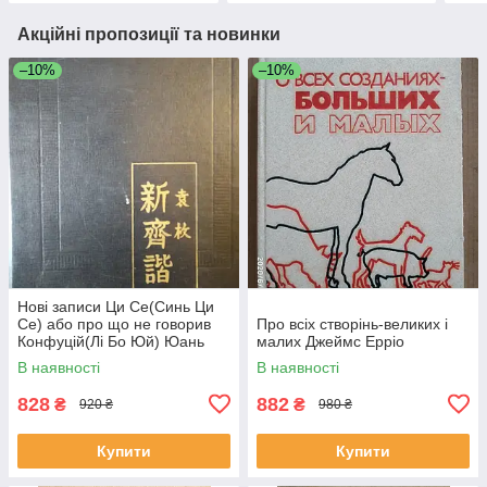
Акційні пропозиції та новинки
–10%
–10%
Нові записи Ци Се(Синь Ци
Се) або про що не говорив
Про всіх створінь-великих і
Конфуцій(Лі Бо Юй) Юань
малих Джеймс Ерріо
Мей
В наявності
В наявності
828
882
₴
₴
920 ₴
980 ₴
Купити
Купити