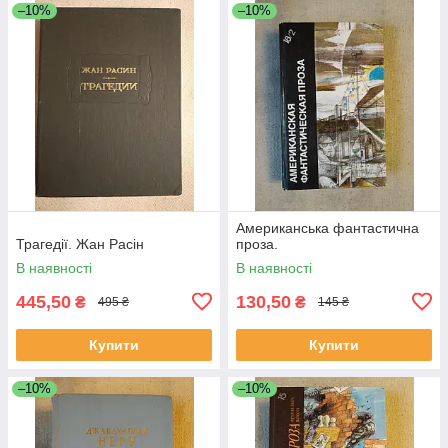
–10%
–10%
Американська фантастична
Трагедії. Жан Расін
проза.
В наявності
В наявності
445,50
130,50
₴
₴
495 ₴
145 ₴
Купити
Купити
–10%
–10%