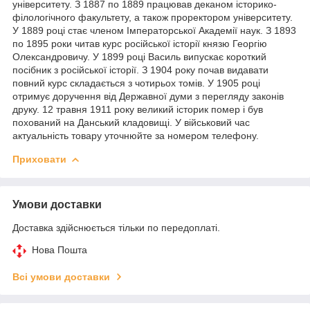
університету. З 1887 по 1889 працював деканом історико-
філологічного факультету, а також проректором університету.
У 1889 році стає членом Імператорської Академії наук. З 1893
по 1895 роки читав курс російської історії князю Георгію
Олександровичу. У 1899 році Василь випускає короткий
посібник з російської історії. З 1904 року почав видавати
повний курс складається з чотирьох томів. У 1905 році
отримує доручення від Державної думи з перегляду законів
друку. 12 травня 1911 року великий історик помер і був
похований на Данський кладовищі. У військовий час
актуальність товару уточнюйте за номером телефону.
Приховати
Умови доставки
Доставка здійснюється тільки по передоплаті.
Нова Пошта
Всі умови доставки