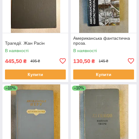
Американська фантастична
Трагедії. Жан Расін
проза.
В наявності
В наявності
445,50
130,50
₴
₴
495 ₴
145 ₴
Купити
Купити
–10%
–10%