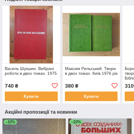
Василь Шукшин. Вибрані
Максим Рильський. Твори
Бори
роботи в двох томах. 1975
в двох томах. Київ 1976 рік
твор
Бібл
Літе
740
380
310
₴
₴
Купити
Купити
Акційні пропозиції та новинки
–10%
–10%