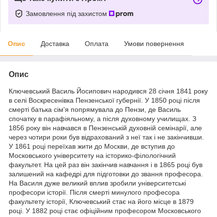
Замовлення під захистом
Опис
Доставка
Оплата
Умови повернення
Опис
Ключевський Василь Йосипович народився 28 січня 1841 року
в селі Воскресенівка Пензенської губернії. У 1850 році після
смерті батька сім'я попрямувала до Пензи, де Василь
спочатку в парафіяльному, а після духовному училищах. З
1856 року він навчався в Пензенській духовній семінарії, але
через чотири роки був відрахований з неї так і не закінчивши.
У 1861 році переїхав жити до Москви, де вступив до
Московського університету на історико-філологічний
факультет. На цей раз він закінчив навчання і в 1865 році був
залишений на кафедрі для підготовки до звання професора.
На Василя дуже великий вплив зробили університетські
професори історії. Після смерті минулого професора
факультету історії, Ключевський стає на його місце в 1879
році. У 1882 році стає офіційним професором Московського