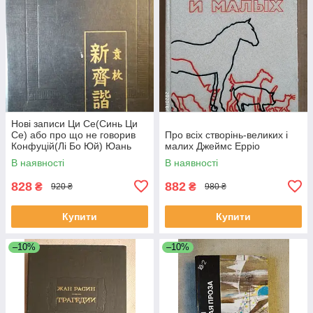
Нові записи Ци Се(Синь Ци
Се) або про що не говорив
Про всіх створінь-великих і
Конфуцій(Лі Бо Юй) Юань
малих Джеймс Ерріо
Мей
В наявності
В наявності
828
882
₴
₴
920 ₴
980 ₴
Купити
Купити
–10%
–10%