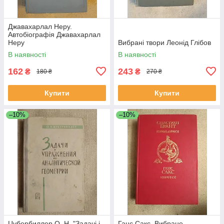
Джавахарлал Неру.
Автобіографія Джавахарлал
Неру
Вибрані твори Леонід Глібов
В наявності
В наявності
162
243
₴
₴
180 ₴
270 ₴
Купити
Купити
–10%
–10%
Цубербиллер О. Н. "Задачі і
Ганс Сакс. Вибране.