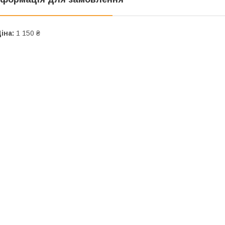
іна:
1 150 ₴