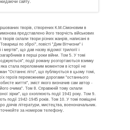
окидаючи сайту.
іршованих творів, створених К.М.Сімоновим в
 Симонова представлено його творчість військових
ння творів склали твори різних жанрів, написані в
Товариші по зброї", повісті "Дим Вітчизни" і
і мертві", що дав назву відомої трилогії і
гарбників в перші роки війни. Том 5. У томі
народжуються"; події роману розгортаються взимку
, яка стала переломним моментом в історії не
Роман "Останнє літо", що публікується в цьому томі,
воїх героїв переможними дорогами "останнього
собисте життя", зміст якого визначив сам автор -
 його очима". Том 8. Справжній тому склали
ної зірки", що охоплюють події 1941 року. Том 9.
ть події 1942-1945 років. Том 10. У томі поміщені
про діячів літератури, мистецтва, военоначальник.
у уточнюйте за номером телефону.