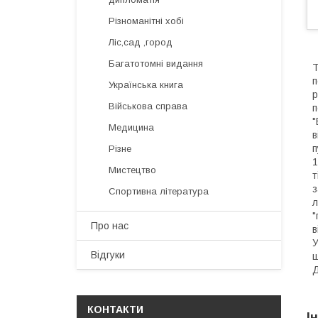
Різноманітні хобі
Ліс,сад ,город
Багатотомні видання
Т
п
Українська книга
р
Військова справа
п
"
Медицина
в
п
Різне
1
Мистецтво
т
з
Спортивна література
л
"
Про нас
в
У
Відгуки
щ
Д
КОНТАКТИ
І