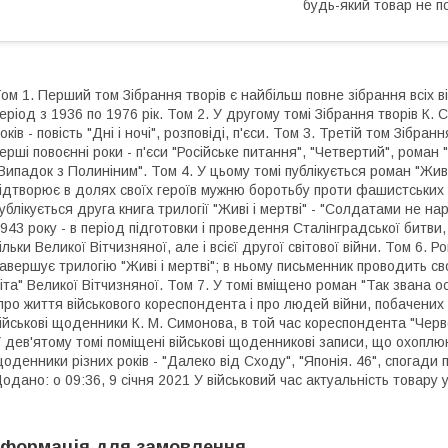
будь-який товар не п
ом 1. Перший том Зібрання творів є найбільш повне зібрання всіх в
еріод з 1936 по 1976 рік. Том 2. У другому томі Зібрання творів К.
оків - повість "Дні і ночі", розповіді, п'єси. Том 3. Третій том Зібра
ерші повоєнні роки - п'єси "Російське питання", "Четвертий", роман "
Випадок з Полиніним". Том 4. У цьому томі публікується роман "Живі 
ідтворює в долях своїх героїв мужню боротьбу проти фашистських за
ублікується друга книга трилогії "Живі і мертві" - "Солдатами не 
943 року - в період підготовки і проведення Сталінградської битви
ільки Великої Вітчизняної, але і всієї другої світової війни. Том 6. 
авершує трилогію "Живі і мертві"; в ньому письменник проводить с
іта" Великої Вітчизняної. Том 7. У томі вміщено роман "Так звана о
про життя військового кореспондента і про людей війни, побачених
ійськові щоденники К. М. Симонова, в той час кореспондента "Черво
 дев'ятому томі поміщені військові щоденникові записи, що охоплюю
оденники різних років - "Далеко від Сходу", "Японія. 46", спогади 
одано: о 09:36, 9 січня 2021 У військовий час актуальність товар
нформація для замовлення