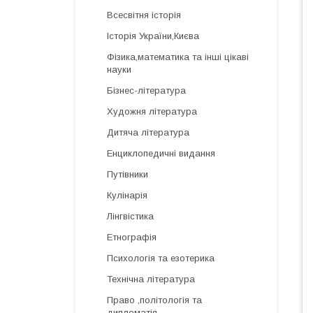
Всесвітня історія
Історія України,Києва
Фізика,математика та інші цікаві
науки
Бізнес-література
Художня література
Дитяча література
Енциклопедичні видання
Путівники
Кулінарія
Лінгвістика
Етнографія
Психологія та езотерика
Технічна література
Право ,політологія та
дипломатія