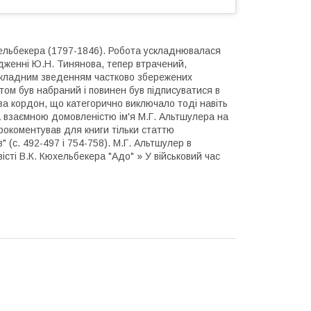
хельбекера (1797-1846). Робота ускладнювалася
дженні Ю.Н. Тинянова, тепер втрачений,
 складним зведенням частково збережених
том був набраний і повинен був підписуватися в
 за кордон, що категорично виключало тоді навіть
 За взаємною домовленістю ім'я М.Г. Альтшулера на
прокоментував для книги тільки статтю
 (с. 492-497 і 754-758). М.Г. Альтшулер в
сті В.К. Кюхельбекера "Адо" » У військовий час