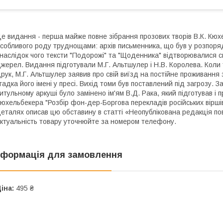
е видання - перша майже повне зібрання прозових творів В.К. Кю
собливого роду труднощами: архів письменника, що був у розпоря
наслідок чого тексти "Подорожі" та "Щоденника" відтворювалися
жерел. Видання підготували М.Г. Альтшулер і Н.В. Королева. Коли 
рук, М.Г. Альтшулер заявив про свій виїзд на постійне проживання
гадка його імені у пресі. Вихід томи був поставлений під загрозу.
итульному аркуші було замінено ім'ям В.Д. Рака, який підготував і 
юхельбекера "Розбір фон-дер-Боргова перекладів російських віршів"
еталях описав цю обставину в статті «Неопублікована редакція пові
ктуальність товару уточнюйте за номером телефону.
нформація для замовлення
іна:
495 ₴