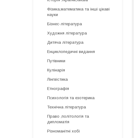
Фізика,математика та інші цікаві
науки
Бізнес-література
Художня література
Дитяча література
Енциклопедичні видання
Путівники
Кулінарія
Лінгвістика
Етнографія
Психологія та езотерика
Технічна література
Право ,політологія та
дипломатія
Різноманітні хобі