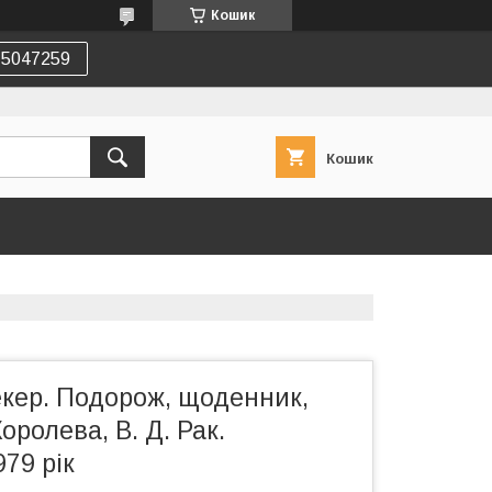
Кошик
75047259
Кошик
екер. Подорож, щоденник,
Королева, В. Д. Рак.
979 рік