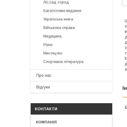
Ліс,сад ,город
Багатотомні видання
Українська книга
Ц
о
Військова справа
в
Медицина
д
д
Різне
з
т
Мистецтво
К
Спортивна література
д
а
Про нас
Відгуки
І
Ц
КОНТАКТИ