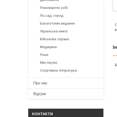
Різноманітні хобі
Ліс,сад ,город
Багатотомні видання
О
в
Українська книга
Військова справа
І
Медицина
Різне
Мистецтво
Ц
Спортивна література
Про нас
Відгуки
КОНТАКТИ