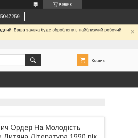
Кошик
75047259
ихідний. Ваша заявка буде оброблена в найближчий робочий
Кошик
вич Ордер На Молодість
Дитяча Література 1990 рік