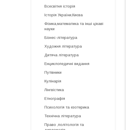
Всесвітня історія
Історія України,Києва
Фізика,математика та інші цікаві
науки
Бізнес-література
Художня література
Дитяча література
Енциклопедичні видання
Путівники
Кулінарія
Лінгвістика
Етнографія
Психологія та езотерика
Технічна література
Право ,політологія та
дипломатія