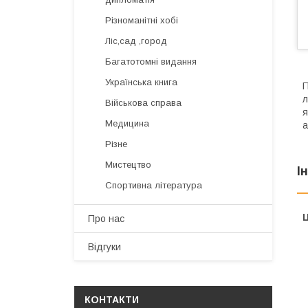
Різноманітні хобі
Ліс,сад ,город
Багатотомні видання
Українська книга
П
л
Військова справа
я
Медицина
а
Різне
Мистецтво
І
Спортивна література
Ц
Про нас
Відгуки
КОНТАКТИ