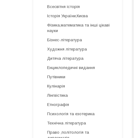
Всесвітня історія
Історія України,Києва
Фізика,математика та інші цікаві
науки
Бізнес-література
Художня література
Дитяча література
Енциклопедичні видання
Путівники
Кулінарія
Лінгвістика
Етнографія
Психологія та езотерика
Технічна література
Право ,політологія та
дипломатія