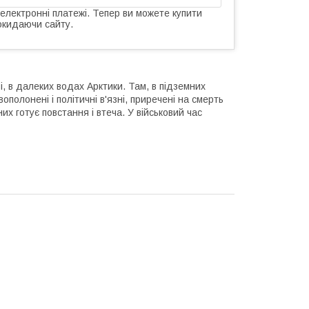
 електронні платежі. Тепер ви можете купити
окидаючи сайту.
ві, в далеких водах Арктики. Там, в підземних
олонені і політичні в'язні, приречені на смерть
их готує повстання і втеча. У військовий час