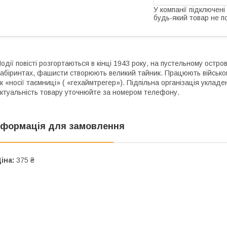
У компанії підключені
будь-який товар не п
одії повісті розгортаються в кінці 1943 року, на пустельному остро
абіринтах, фашисти створюють великий тайник. Працюють військовоп
к «носії таємниці» ( «гехаймтрегер»). Підпільна організація укладен
ктуальність товару уточнюйте за номером телефону.
нформація для замовлення
іна:
375 ₴