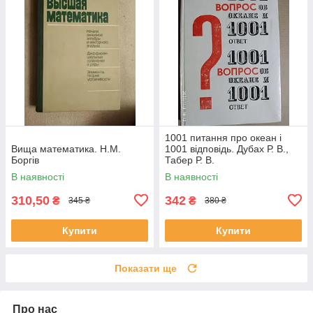
1001 питання про океан і
Вища математика. Н.М.
1001 відповідь. Дубах Р. В.,
Боргів
Табер Р. В.
В наявності
В наявності
310,50
342
₴
₴
345 ₴
380 ₴
Купити
Купити
Показати ще
Про нас