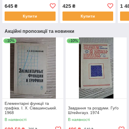
645
425
1 4
₴
₴
Купити
Купити
Акційні пропозиції та новинки
–10%
–10%
Елементарні функції та
графіка. І. Х. Сівашинський.
Завдання та роздуми. Гуґо
1968
Штейнгауз. 1974
В наявності
В наявності