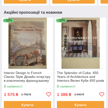
Акційні пропозиції та новинки
–10%
–10%
Interior Design in French
The Splendor of Cuba: 450
Classic Style Дизайн інтер'єру
Years of Architecture and
в класичному французькому
Interiors Велич Куби 450 років
стилі
архітектури та інтер'єру
В наявності
В наявності
1 575
1 386
₴
₴
1 750 ₴
1 540 ₴
Купити
Купити