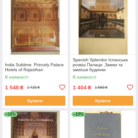
Spanish Splendor Іспанська
India Sublime: Princely Palace
розкіш Палаци ,Замки та
Hotels of Rajasthan
заміські будинки
В наявності
В наявності
1 548
1 404
₴
₴
1 720 ₴
1 560 ₴
Купити
Купити
–10%
–10%