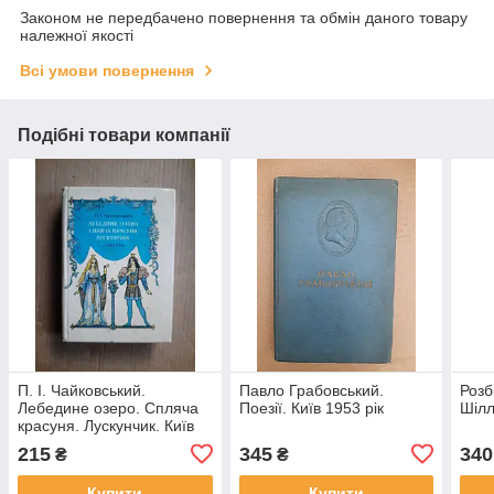
Законом не передбачено повернення та обмін даного товару
належної якості
Всі умови повернення
Подібні товари компанії
П. І. Чайковський.
Павло Грабовський.
Розб
Лебедине озеро. Спляча
Поезії. Київ 1953 рік
Шілл
красуня. Лускунчик. Київ
1990 рік
215
345
340
₴
₴
Купити
Купити