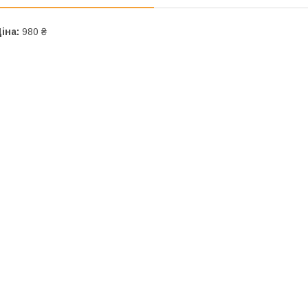
іна:
980 ₴