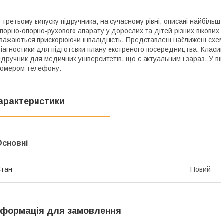
 третьому випуску підручника, на сучасному рівні, описані найбі
порно-опорно-рухового апарату у дорослих та дітей різних вікових 
важаються прискорюючи інвалідність. Представлені наближені схеми
іагностики для підготовки плану екстреного посередництва. Класик
ідручник для медичних університетів, що є актуальним і зараз. У в
омером телефону.
арактеристики
Основні
Стан
Новий
нформація для замовлення