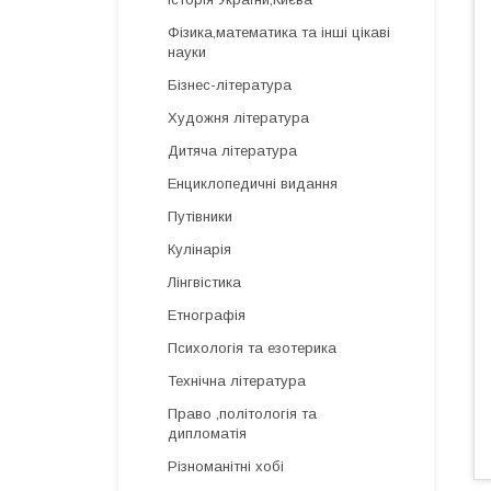
Фізика,математика та інші цікаві
науки
Бізнес-література
Художня література
Дитяча література
Енциклопедичні видання
Путівники
Кулінарія
Лінгвістика
Етнографія
Психологія та езотерика
Технічна література
Право ,політологія та
дипломатія
Різноманітні хобі