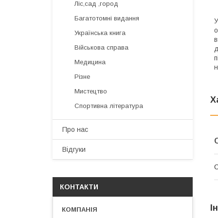
Ліс,сад ,город
Багатотомні видання
У
о
Українська книга
в
Військова справа
д
п
Медицина
н
Різне
Мистецтво
Х
Спортивна література
Про нас
Відгуки
КОНТАКТИ
І