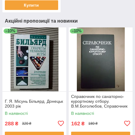
Купити
Акційні пропозиції та новинки
–10%
–10%
Справочник по санаторно-
Г. Я. Місунь Більярд. Донецьк
курортному отбору.
2003 рік
В.М.Боголюбов, Справочник
по санаторно-курортному
В наявності
В наявності
отбору.
288
162
₴
₴
320 ₴
180 ₴