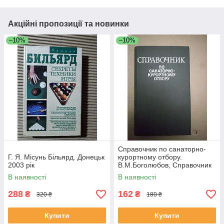
Акційні пропозиції та новинки
–10%
–10%
Справочник по санаторно-
Г. Я. Місунь Більярд. Донецьк
курортному отбору.
2003 рік
В.М.Боголюбов, Справочник
по санаторно-курортному
В наявності
В наявності
отбору.
288
162
₴
₴
320 ₴
180 ₴
Купити
Купити