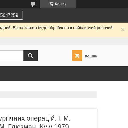
Кошик
75047259
ихідний. Ваша заявка буде оброблена в найближчий робочий
Кошик
ргічних операцій. І. М.
М. Глюзман. Kyiv 1979