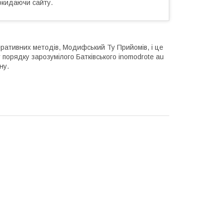
окидаючи сайту.
еративних методів, Модифський Ту Прийомів, і це
 порядку зарозумілого Батківського inomodrote au
ну.