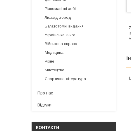
Різноманітні хобі
Ліс,сад ,город
Багатотомні видання
Z
ї
Українська книга
У
Військова справа
Медицина
І
Різне
Мистецтво
Ц
Спортивна література
Про нас
Відгуки
КОНТАКТИ