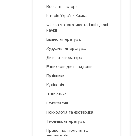
Всесвітня історія
Історія України,Києва
Фізика,математика та інші цікаві
науки
Бізнес-література
Художня література
Дитяча література
Енциклопедичні видання
Путівники
Кулінарія
Лінгвістика
Етнографія
Психологія та езотерика
Технічна література
Право ,політологія та
дипломатія