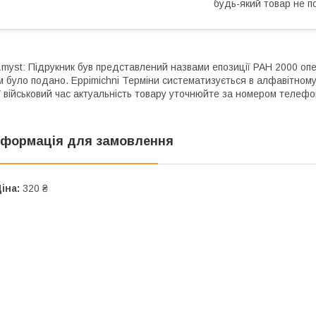
будь-який товар не п
myst: Підрукник був представлений назвами епозиції PAH 2000 оп
м було подано. Eppіmіchnі Терміни систематизується в алфавітному
 військовий час актуальність товару уточнюйте за номером телефо
нформація для замовлення
іна:
320 ₴