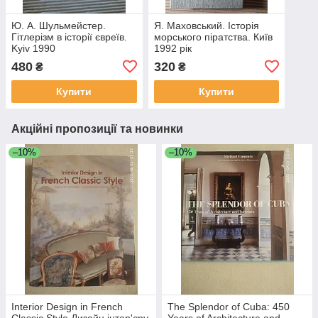
Ю. А. Шульмейстер.
Я. Маховський. Історія
Гітлерізм в історії євреїв.
морського піратства. Київ
Kyiv 1990
1992 рік
480
320
₴
₴
Купити
Купити
Акційні пропозиції та новинки
–10%
–10%
Interior Design in French
The Splendor of Cuba: 450
Classic Style Дизайн інтер'єру
Years of Architecture and