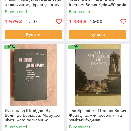
в класичному французькому
Interiors Велич Куби 450 років
стилі
архітектури та інтер'єру
В наявності
В наявності
1 575
1 386
₴
₴
1 750 ₴
1 540 ₴
Купити
Купити
–10%
–10%
Луитпольд Штейдле. Від
The Splendor of France Велич
Волги до Веймара. Мемуари
Франції Замки, особняки та
німецького полковника
заміські будинки
командира полку 6-ї армії
В наявності
В наявності
Паулюса