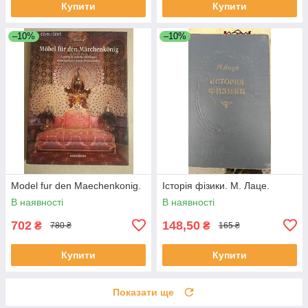
Купити
Купити
–10%
–10%
Model fur den Maechenkonig.
Історія фізики. М. Лаце.
В наявності
В наявності
702
148,50
₴
₴
780 ₴
165 ₴
Купити
Купити
Показати ще