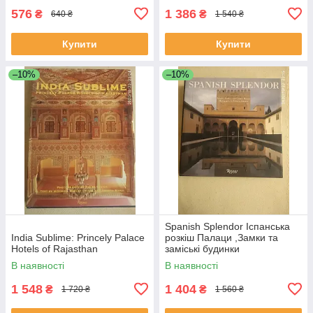
576
1 386
₴
₴
640 ₴
1 540 ₴
Купити
Купити
–10%
–10%
Spanish Splendor Іспанська
India Sublime: Princely Palace
розкіш Палаци ,Замки та
Hotels of Rajasthan
заміські будинки
В наявності
В наявності
1 548
1 404
₴
₴
1 720 ₴
1 560 ₴