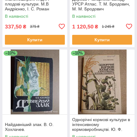
плодові культури. М.В
УРСР Атлас. Т. М. Бродович,
Андрієнко, І. С. Роман
М. М. Бродович
В наявності
В наявності
337,50
1 120,50
₴
₴
375 ₴
1 245 ₴
Купити
Купити
–10%
–10%
Однорічні кормові культури в
Найдавніший злак. В. О.
інтенсивному
Хохлачев.
кормовиробництві. Ю. Ф.
Олексенко
В наявності
В наявності