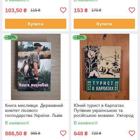
103,50
153
₴
₴
115 ₴
170 ₴
Купити
Купити
–10%
–10%
Книга мисливця. Державний
Юний турист в Карпатах.
комітет лісового
Путівник українською та
господарства України. Львів
російською мовами. Ужгород
1998 рік
1966 рік
В наявності
В наявності
886,50
648
₴
₴
985 ₴
720 ₴