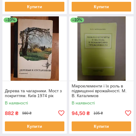
Купити
Купити
–10%
–10%
Мікроелементи і їх роль в
Дерева та чагарники. Мост з
підвищенні врожайності. М.
покриттям. Київ 1974 рік
В. Каталимов
В наявності
В наявності
882
94,50
₴
₴
980 ₴
105 ₴
Купити
Купити