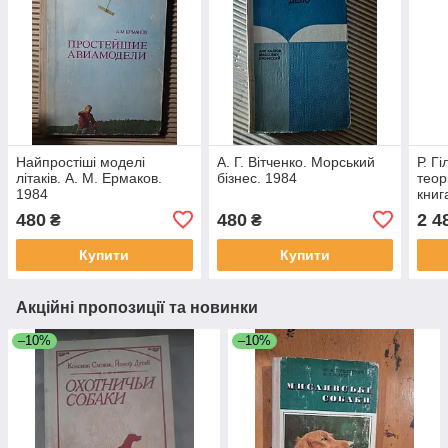
Найпростіші моделі
А. Г. Вітченко. Морський
Р. Г
літаків. А. М. Ермаков.
бізнес. 1984
теор
1984
книг
480
480
2 4
₴
₴
Купити
Купити
Акційні пропозиції та новинки
–10%
–10%