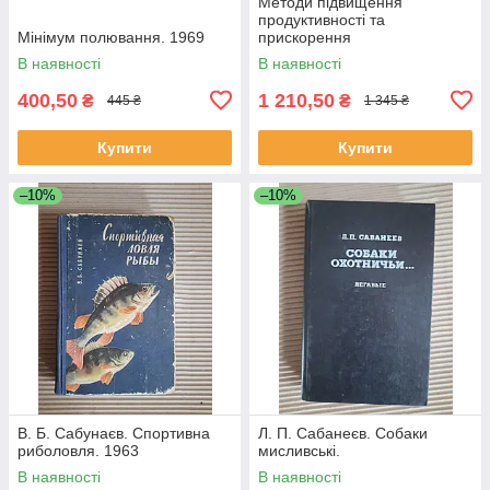
Методи підвищення
продуктивності та
Мінімум полювання. 1969
прискорення
розповсюдження сімей бджіл.
В наявності
В наявності
1948
400,50
1 210,50
₴
₴
445 ₴
1 345 ₴
Купити
Купити
–10%
–10%
В. Б. Сабунаєв. Спортивна
Л. П. Сабанеєв. Собаки
риболовля. 1963
мисливські.
В наявності
В наявності