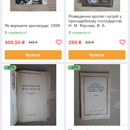
Розведення кролів і нутрій у
присадибному господарстві.
Як вирішити кросворди. 1998
Н. М. Фірсова. В. А.
Волколупова. В. А. Пінчук.
В наявності
В наявності
Київ 1989 рік
400,50
288
₴
₴
445 ₴
320 ₴
Купити
Купити
–10%
–10%