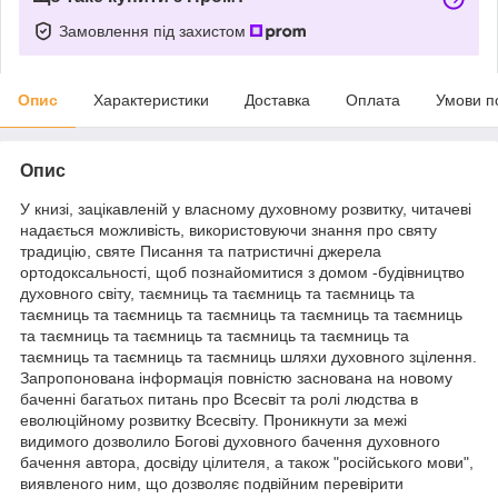
Замовлення під захистом
Опис
Характеристики
Доставка
Оплата
Умови п
Опис
У книзі, зацікавленій у власному духовному розвитку, читачеві
надається можливість, використовуючи знання про святу
традицію, святе Писання та патристичні джерела
ортодоксальності, щоб познайомитися з домом -будівництво
духовного світу, таємниць та таємниць та таємниць та
таємниць та таємниць та таємниць та таємниць та таємниць
та таємниць та таємниць та таємниць та таємниць та
таємниць та таємниць та таємниць шляхи духовного зцілення.
Запропонована інформація повністю заснована на новому
баченні багатьох питань про Всесвіт та ролі людства в
еволюційному розвитку Всесвіту. Проникнути за межі
видимого дозволило Богові духовного бачення духовного
бачення автора, досвіду цілителя, а також "російського мови",
виявленого ним, що дозволяє подвійним перевірити