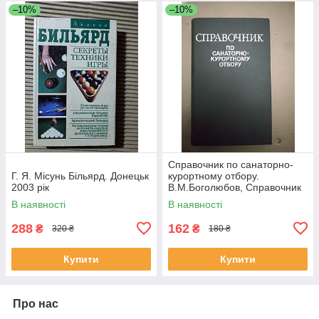
–10%
–10%
Справочник по санаторно-
Г. Я. Місунь Більярд. Донецьк
курортному отбору.
2003 рік
В.М.Боголюбов, Справочник
по санаторно-курортному
В наявності
В наявності
отбору.
288
162
₴
₴
320 ₴
180 ₴
Купити
Купити
Про нас