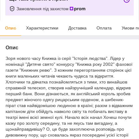
Замовлення під захистом
Опис
Характеристики
Доставка
Оплата
Умови п
Опис
Зоря нового часу Книжка iз серії "Історія людства". Лідер у
номінації "Дитяче свято" конкурсу "Книжка року 2002" фахової
газети "Книжник ревю". З кожним перегортанням сторінок цієї
книги маленьких читачів чекають чудеса та відкриття.
Хлопчики та дівчатка познайомляться з тими, хто винайшов
справжній телескоп, створив найзручніший календар, відкрив
перший банк. Вони дізнаються, як англійський король зробив
предмет жіночого одягу рицарським орденом, а шибеник-
пірат став найвідомішою людиною в країні; разом з відважним
капітаном діти обійдуть навколо світу та побачать виставу в
театрі імені всієї земної кулі. Начало всіх начал Хочеш почути
казку про золоту середину, та не якусь там вигадану, а
щонайправдивішу? О, це буде захоплююча розповідь про
дивовижну пору, що сховалась якраз посередині усієї історії