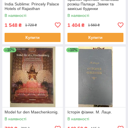
India Sublime: Princely Palace
розкіш Палаци ,Замки та
Hotels of Rajasthan
заміські будинки
В наявності
В наявності
1 548
1 404
₴
₴
1 720 ₴
1 560 ₴
Купити
Купити
–10%
–10%
Model fur den Maechenkonig.
Історія фізики. М. Лаце.
В наявності
В наявності