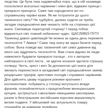
людства. Це була така надзвичайна пора, що в ній назавжди
поселилися всесильні чарівники і ніжні феї, відважні принци і
прекрасні принцеси. Саме там народилися всі по-
справжньому чарівні казки. Як же потрапити до цього
таємничого світу? Не турбуйся, далеко ходити не треба:
загадки середньовіччя вже чекають тебе на сторінках цієї
книги. Сміливіше перегортай сторінку! І перед тобою
відкриється світ, повний небачених чудес. ЩАСЛИВОЇ ПУТІ!
Таємниці давніх цивілізацій Чи можна за одинь день пережити
тисячоліття ? Авжеж ! Саме таку книгу ви зараз бачите перед
собою. Вона поведе вас таємничий світ сивої давнини від
якого нас відділяють тисячоліття. Вам стане відомо як люди
навчилися будувати прекрасні палаци , хто є автором
найпершого в світі листа , чи здатне кохання здолати страшну
потвору. Честь, хрест і меч За допомогою цієї книги діти
зможуть перенестися в загадковий світ середньовічних замків,
рицарських турнірів, хрестових походів і справжніх чарівників.
Діти здійснять цікаву подорож різними країнами і
континентами: побувають у столиці могутнього вождя
франків, познайомляться з працелюбним венеціанським
купцем, зустрінуться з веселими німецькими школярами,
разом із безстрашним англійським королем вершитимуть
великі подвиги. У військовий час актуальність товару
уточнюйте за номером телефону.