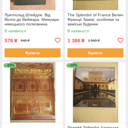
Луитпольд Штейдле. Від
The Splendor of France Велич
Волги до Веймара. Мемуари
Франції Замки, особняки та
німецького полковника
заміські будинки
командира полку 6-ї армії
В наявності
В наявності
Паулюса
576
1 386
₴
₴
640 ₴
1 540 ₴
Купити
Купити
–10%
–10%
Spanish Splendor Іспанська