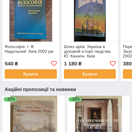
Філософія. І. Ф.
Шлях аріїв. Україна в
Перв
Надольний. Київ 2002 рік
духовній історії людства.
Загр
Ю. Канигін. Київ
2002
540
1 180
380
₴
₴
Купити
Купити
Акційні пропозиції та новинки
–10%
–10%