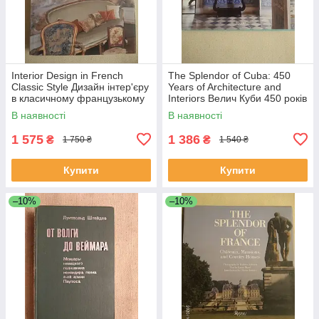
Interior Design in French
The Splendor of Cuba: 450
Classic Style Дизайн інтер'єру
Years of Architecture and
в класичному французькому
Interiors Велич Куби 450 років
стилі
архітектури та інтер'єру
В наявності
В наявності
1 575
1 386
₴
₴
1 750 ₴
1 540 ₴
Купити
Купити
–10%
–10%