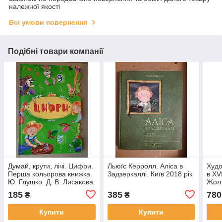
належної якості
Всі умови повернення
Подібні товари компанії
Думай, крути, лічі. Цифри.
Льюїс Керролл. Аліса в
Худо
Перша кольорова книжка.
Задзеркаллі. Київ 2018 рік
в XVI
Ю. Глушко. Д. В. Лисакова.
Жолт
Київ 2018 рік
рік
185
385
780
₴
₴
Купити
Купити