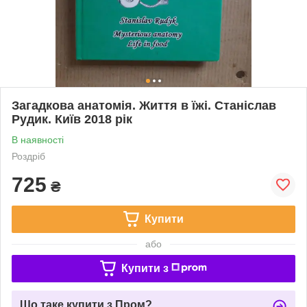
Загадкова анатомія. Життя в їжі. Станіслав
Рудик. Київ 2018 рік
В наявності
Роздріб
725
₴
Купити
або
Купити з
Що таке купити з Пром?