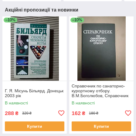
Акційні пропозиції та новинки
–10%
–10%
Справочник по санаторно-
Г. Я. Місунь Більярд. Донецьк
курортному отбору.
2003 рік
В.М.Боголюбов, Справочник
по санаторно-курортному
В наявності
В наявності
отбору.
288
162
₴
₴
320 ₴
180 ₴
Купити
Купити