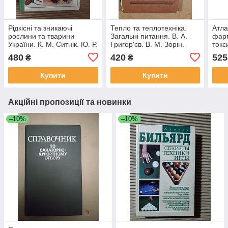
Рідкісні та зникаючі
Тепло та теплотехніка.
Атла
рослини та тварини
Загальні питання. В. А.
фарм
України. К. М. Ситнік. Ю. Р.
Григор'єв. В. М. Зорін.
токс
Шиля-Сосонко. В.А.
1987
речо
480
420
525
₴
₴
Топачевський. В. Д.
Kyiv
Романенко
Купити
Купити
Акційні пропозиції та новинки
–10%
–10%