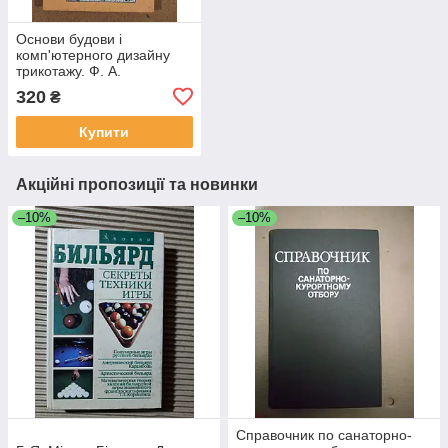
Основи будови і
комп'ютерного дизайну
трикотажу. Ф. А.
Мойсеєнко. Н. П.
320
₴
Бухонька. Київ 2007 рік
Купити
Акційні пропозиції та новинки
–10%
–10%
Справочник по санаторно-