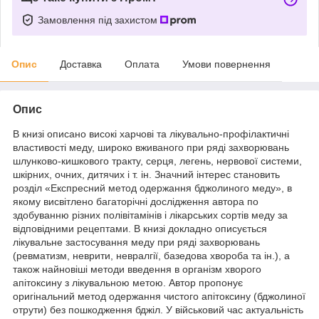
Замовлення під захистом
Опис
Доставка
Оплата
Умови повернення
Опис
В книзі описано високі харчові та лікувально-профілактичні
властивості меду, широко вживаного при ряді захворювань
шлунково-кишкового тракту, серця, легень, нервової системи,
шкірних, очних, дитячих і т. ін. Значний інтерес становить
розділ «Експресний метод одержання бджолиного меду», в
якому висвітлено багаторічні дослідження автора по
здобуванню різних полівітамінів і лікарських сортів меду за
відповідними рецептами. В книзі докладно описується
лікувальне застосування меду при ряді захворювань
(ревматизм, неврити, невралгії, базедова хвороба та ін.), а
також найновіші методи введення в організм хворого
апітоксину з лікувальною метою. Автор пропонує
оригінальний метод одержання чистого апітоксину (бджолиної
отрути) без пошкодження бджіл. У військовий час актуальність