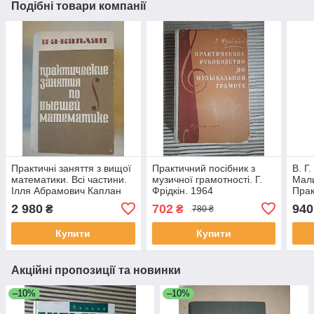
Подібні товари компанії
Практичні заняття з вищої
Практичний посібник з
В. Г
математики. Всі частини.
музичної грамотності. Г.
Мали
Ілля Абрамович Каплан
Фрідкін. 1964
Прак
хіру
2 980
702
940
₴
₴
780 ₴
х ча
Купити
Купити
Акційні пропозиції та новинки
–10%
–10%