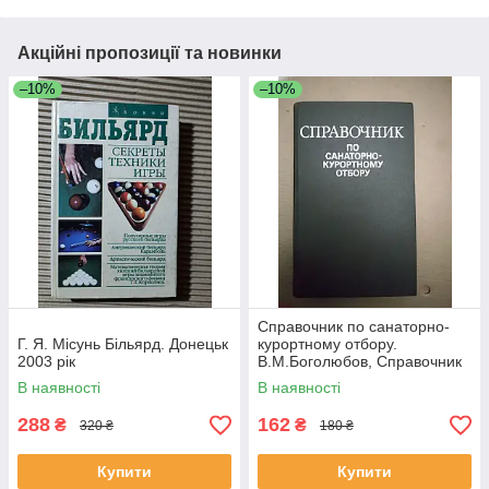
Акційні пропозиції та новинки
–10%
–10%
Справочник по санаторно-
Г. Я. Місунь Більярд. Донецьк
курортному отбору.
2003 рік
В.М.Боголюбов, Справочник
по санаторно-курортному
В наявності
В наявності
отбору.
288
162
₴
₴
320 ₴
180 ₴
Купити
Купити