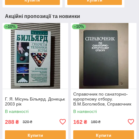
Акційні пропозиції та новинки
–10%
–10%
Справочник по санаторно-
Г. Я. Місунь Більярд. Донецьк
курортному отбору.
2003 рік
В.М.Боголюбов, Справочник
по санаторно-курортному
В наявності
В наявності
отбору.
288
162
₴
₴
320 ₴
180 ₴
Купити
Купити