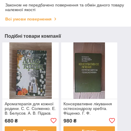
Законом не передбачено повернення та обмін даного товару
належної якості
Всі умови повернення
Подібні товари компанії
Ароматерапія для кожної
Консервативне лікування
родини. С. С. Солкенко. Е.
остеохондрозу хребта.
В. Белусов. А. В. Підаєв.
Фіщенко. Г. Ф.
Kyiv 2001
Мартиненко. В. С.
680
980
₴
₴
Шаргородський. В. А.
Швець. Київ 1989 р.
Купити
Купити