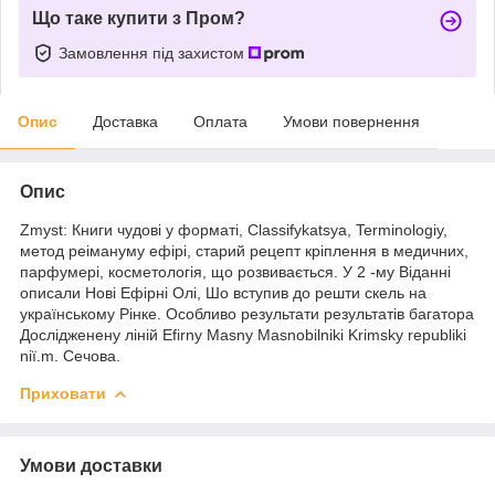
Що таке купити з Пром?
Замовлення під захистом
Опис
Доставка
Оплата
Умови повернення
Опис
Zmyst: Книги чудові у форматі, Classifykatsya, Terminologiy,
метод реімануму ефірі, старий рецепт кріплення в медичних,
парфумері, косметологія, що розвивається. У 2 -му Віданні
описали Нові Ефірні Олі, Шо вступив до решти скель на
українському Рінке. Особливо результати результатів багатора
Дослідженену ліній Efirny Masny Masnobilniki Krimsky republiki
nії.m. Сечова.
Приховати
Умови доставки