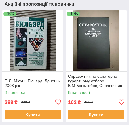
Акційні пропозиції та новинки
–10%
–10%
Справочник по санаторно-
Г. Я. Місунь Більярд. Донецьк
курортному отбору.
2003 рік
В.М.Боголюбов, Справочник
по санаторно-курортному
В наявності
В наявності
отбору.
288
162
₴
₴
320 ₴
180 ₴
Купити
Купити