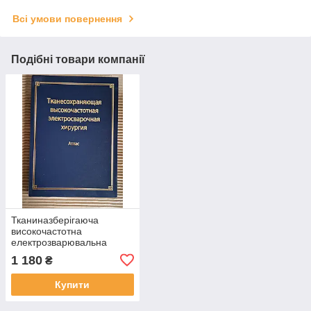
Всі умови повернення
Подібні товари компанії
Тканиназберігаюча
високочастотна
електрозварювальна
хірургія. Б. Є. Патон. О. Н.
1 180
₴
Іванов. Київ 2009
Купити