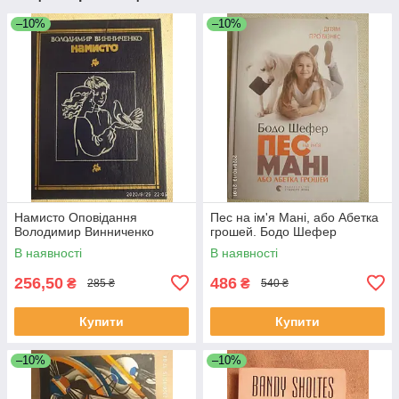
–10%
–10%
Намисто Оповідання
Пес на ім'я Мані, або Абетка
Володимир Винниченко
грошей. Бодо Шефер
В наявності
В наявності
256,50
486
₴
₴
285 ₴
540 ₴
Купити
Купити
–10%
–10%