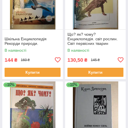
Що? як? чому?
Шкільна Енциклопедія
Енциклопедія. світ рослин.
Рекорди природи.
Світ первісних тварин
В наявності
В наявності
144
130,50
₴
₴
160 ₴
145 ₴
Купити
Купити
–10%
–10%