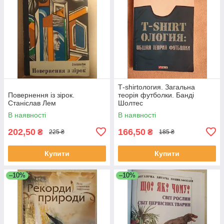
Т-shirtология. Загальна
Повернення із зірок.
теорія футболки. Банді
Станіслав Лем
Шолтес
В наявності
В наявності
202,50
166,50
₴
₴
225 ₴
185 ₴
Купити
Купити
–10%
–10%