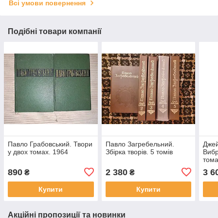
Всі умови повернення
Подібні товари компанії
Павло Грабовський. Твори
Павло Загребельний.
Джей
у двох томах. 1964
Збірка творів. 5 томів
Вибр
тома
890
2 380
3 6
₴
₴
Купити
Купити
Акційні пропозиції та новинки