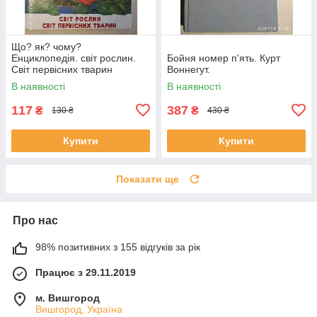
Що? як? чому?
Енциклопедія. світ рослин.
Бойня номер п'ять. Курт
Світ первісних тварин
Воннегут.
В наявності
В наявності
117
387
₴
₴
130 ₴
430 ₴
Купити
Купити
Показати ще
Про нас
98% позитивних з 155 відгуків за рік
Працює з 29.11.2019
м. Вишгород
Вишгород, Україна