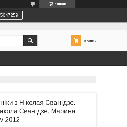
Кошик
75047259
Кошик
ніки з Ніколая Сванідзе.
Микола Сванідзе. Марина
iv 2012