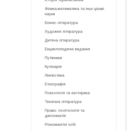
Фізика,математика та інші цікаві
науки
Бізнес-література
Художня література
Дитяча література
Енциклопедичні видання
Путівники
Кулінарія
Лінгвістика
Етнографія
Психологія та езотерика
Технічна література
Право ,політологія та
дипломатія
Різноманітні хобі