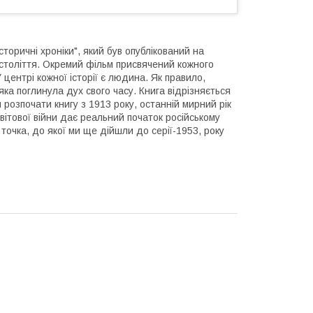
Історичні хроніки", який був опублікований на
XX століття. Окремий фільм присвячений кожного
 центрі кожної історії є людина. Як правило,
ка поглинула дух свого часу. Книга відрізняється
и розпочати книгу з 1913 року, останній мирний рік
вітової війни дає реальний початок російському
 точка, до якої ми ще дійшли до серії-1953, року