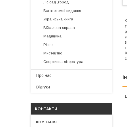
Ліс,сад ,город
Багатотомні видання
Українська книга
К
т
Військова справа
р
Медицина
д
в
Різне
т
X
Мистецтво
с
Спортивна література
Про нас
І
Відгуки
Ц
КОНТАКТИ