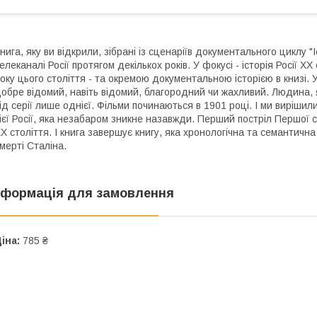
нига, яку ви відкрили, зібрані із сценаріїв документального циклу "
елеканалі Росії протягом декількох років. У фокусі - історія Росії 
оку цього століття - та окремою документальною історією в книзі. У
обре відомий, навіть відомий, благородний чи жахливий. Людина, я
ід серії лише однієї. Фільми починаються в 1901 році. І ми вирішил
ієї Росії, яка незабаром зникне назавжди. Перший постріл Першої с
X століття. І книга завершує книгу, яка хронологічна та семантична
мерті Сталіна.
нформація для замовлення
іна:
785 ₴