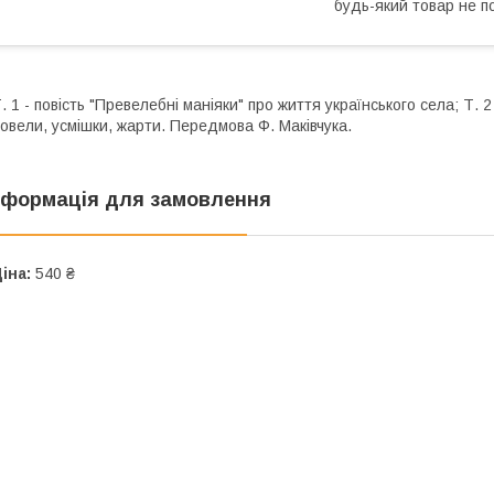
будь-який товар не п
. 1 - повість "Превелебні маніяки" про життя українського села; Т. 2
овели, усмішки, жарти. Передмова Ф. Маківчука.
нформація для замовлення
іна:
540 ₴