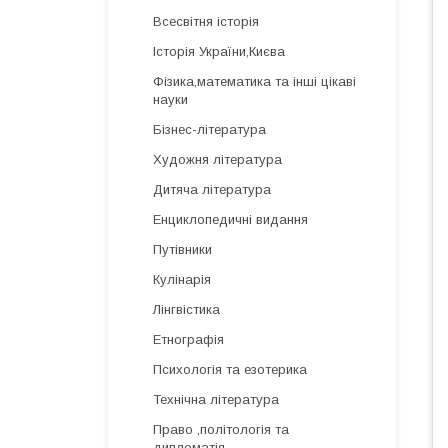
Всесвітня історія
Історія України,Києва
Фізика,математика та інші цікаві
науки
Бізнес-література
Художня література
Дитяча література
Енциклопедичні видання
Путівники
Кулінарія
Лінгвістика
Етнографія
Психологія та езотерика
Технічна література
Право ,політологія та
дипломатія