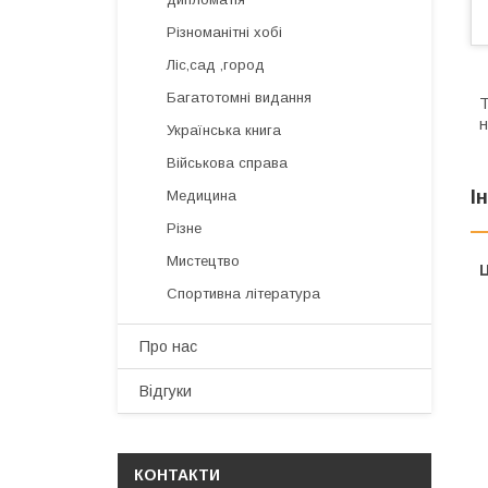
Різноманітні хобі
Ліс,сад ,город
Багатотомні видання
Т
н
Українська книга
Військова справа
І
Медицина
Різне
Мистецтво
Ц
Спортивна література
Про нас
Відгуки
КОНТАКТИ