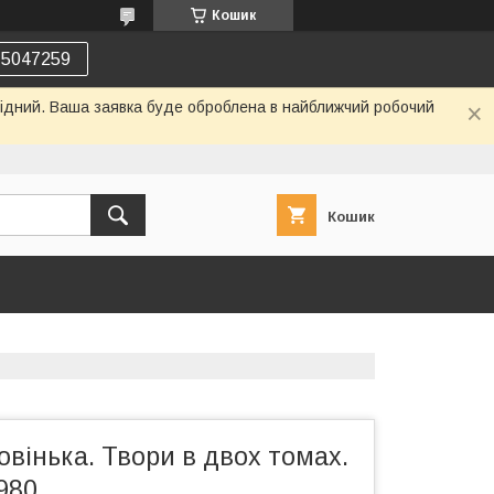
Кошик
75047259
ихідний. Ваша заявка буде оброблена в найближчий робочий
Кошик
вінька. Твори в двох томах.
1980