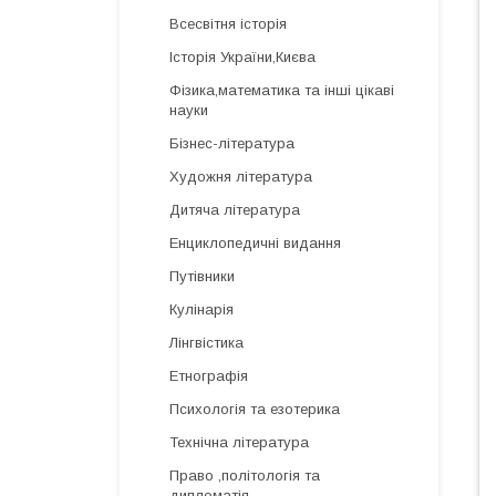
Всесвітня історія
Історія України,Києва
Фізика,математика та інші цікаві
науки
Бізнес-література
Художня література
Дитяча література
Енциклопедичні видання
Путівники
Кулінарія
Лінгвістика
Етнографія
Психологія та езотерика
Технічна література
Право ,політологія та
дипломатія