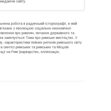
окидаючи сайту.
нена робота в радянській історіографії, в якій
ов'язане з еволюцією соціально-економічної
і уявлення про римлян, питання державного та
ава закінчується Тома про римське мистецтво. У
у, характеристики певних регіонів римського світу
 та синтез римських та римських та Місцеві
нції на Рим (варварство, еллінізація,