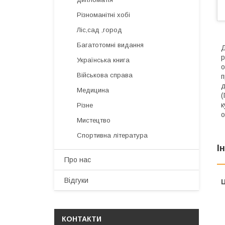
Різноманітні хобі
Ліс,сад ,город
Багатотомні видання
Д
р
Українська книга
о
Військова справа
п
д
Медицина
(
к
Різне
о
Мистецтво
Спортивна література
І
Про нас
Відгуки
Ц
КОНТАКТИ