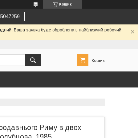
Кошик
75047259
ихідний. Ваша заявка буде оброблена в найближчий робочий
Кошик
родавнього Риму в двох
 Голубцова. 1985