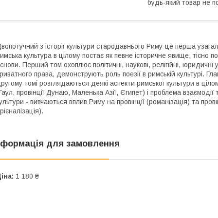
будь-який товар не п
вопотучний з історії культури стародавнього Риму-це перша узагаль
имська культура в цілому постає як певне історичне явище, тісно п
снови. Перший том охоплює політичні, наукові, релігійні, юридичн
риватного права, демонструють роль поезії в римській культурі. Гл
ругому томі розглядаються деякі аспекти римської культури в цілом
Гаул, провінції Дунаю, Маленька Азії, Єгипет) і проблема взаємодії
ультури - вивчаються вплив Риму на провінції (романізація) та прові
рієналізація).
нформація для замовлення
іна:
1 180 ₴