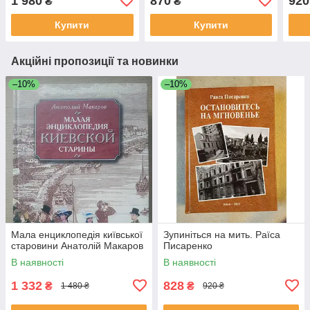
1 980
870
920
₴
₴
Купити
Купити
Акційні пропозиції та новинки
–10%
–10%
Мала енциклопедія київської
Зупиніться на мить. Раїса
старовини Анатолій Макаров
Писаренко
В наявності
В наявності
1 332
828
₴
₴
1 480 ₴
920 ₴