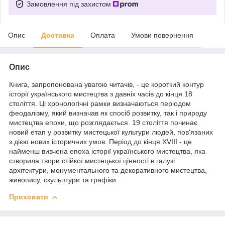
Замовлення під захистом
Опис
Доставка
Оплата
Умови повернення
Опис
Книга, запропонована увагою читачів, - це короткий контур
історії українського мистецтва з давніх часів до кінця 18
століття. Ці хронологічні рамки визначаються періодом
феодалізму, який визначав як спосіб розвитку, так і природу
мистецтва епохи, що розглядається. 19 століття починає
новий етап у розвитку мистецької культури людей, пов'язаних
з дією нових історичних умов. Період до кінця XVIII - це
найменш вивчена епоха історії українського мистецтва, яка
створила твори стійкої мистецької цінності в галузі
архітектури, монументального та декоративного мистецтва,
живопису, скульптури та графіки.
Приховати