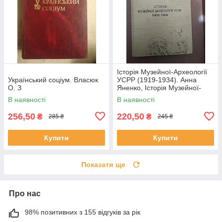
Історія Музейної-Археології
Український соціум. Власюк
УСРР (1919-1934). Анна
О. З
Яненко, Історія Музейної-
Археології УСРР (1919-1934).
В наявності
В наявності
Анна
256,50
220,50
₴
₴
285 ₴
245 ₴
Купити
Купити
Показати ще
Про нас
98% позитивних з 155 відгуків за рік