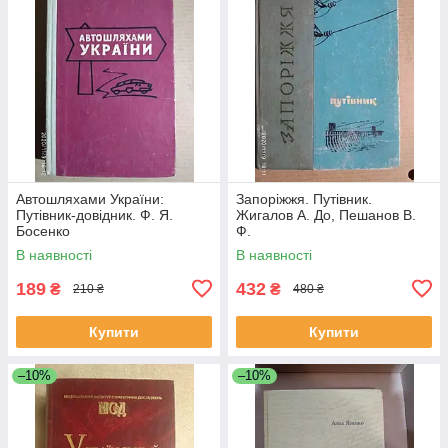
Автошляхами України:
Запоріжжя. Путівник.
Путівник-довідник. Ф. Я.
Жигалов А. До, Пешанов В.
Босенко
Ф.
В наявності
В наявності
189
432
₴
₴
210 ₴
480 ₴
Купити
Купити
–10%
–10%