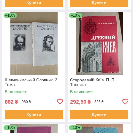
Купити
Купити
–10%
–10%
Шевченківський Словник. 2
Стародавній Київ. П. П.
Тома
Толочко.
В наявності
В наявності
882
292,50
₴
₴
980 ₴
325 ₴
Купити
Купити
–10%
–10%