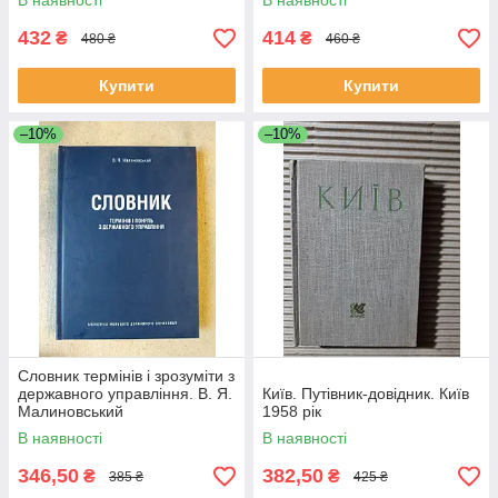
В наявності
В наявності
432
414
₴
₴
480 ₴
460 ₴
Купити
Купити
–10%
–10%
Словник термінів і зрозуміти з
державного управління. В. Я.
Київ. Путівник-довідник. Київ
Малиновський
1958 рік
В наявності
В наявності
346,50
382,50
₴
₴
385 ₴
425 ₴