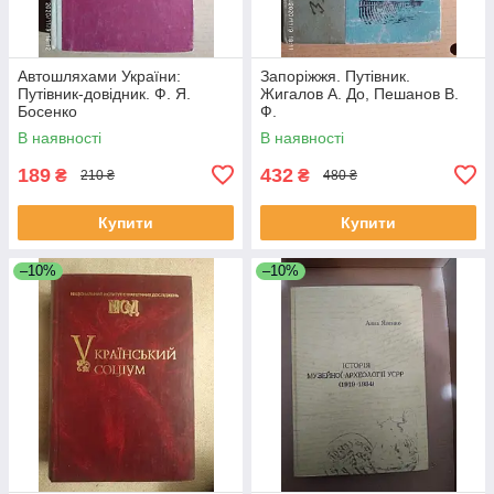
Автошляхами України:
Запоріжжя. Путівник.
Путівник-довідник. Ф. Я.
Жигалов А. До, Пешанов В.
Босенко
Ф.
В наявності
В наявності
189
432
₴
₴
210 ₴
480 ₴
Купити
Купити
–10%
–10%