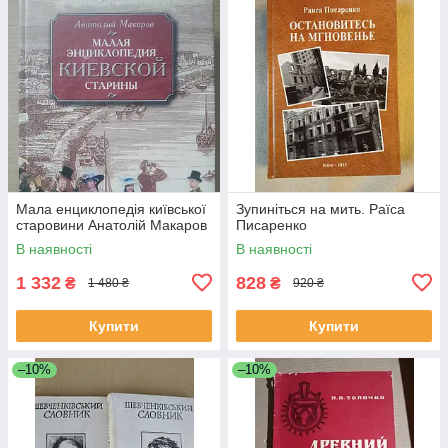
Мала енциклопедія київської
Зупиніться на мить. Раїса
старовини Анатолій Макаров
Писаренко
В наявності
В наявності
1 332
828
₴
₴
1 480 ₴
920 ₴
Купити
Купити
–10%
–10%