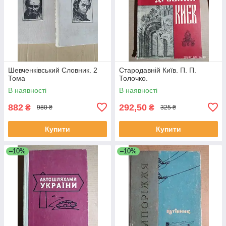
Шевченківський Словник. 2
Стародавній Київ. П. П.
Тома
Толочко.
В наявності
В наявності
882
292,50
₴
₴
980 ₴
325 ₴
Купити
Купити
–10%
–10%